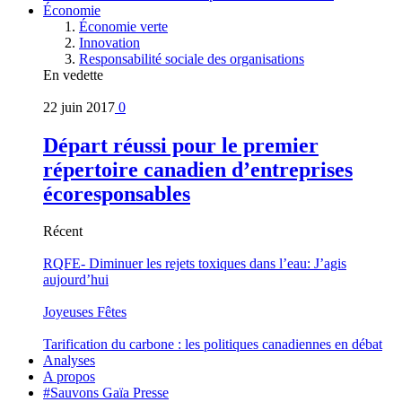
Économie
Économie verte
Innovation
Responsabilité sociale des organisations
En vedette
22 juin 2017
0
Départ réussi pour le premier
répertoire canadien d’entreprises
écoresponsables
Récent
RQFE- Diminuer les rejets toxiques dans l’eau: J’agis
aujourd’hui
Joyeuses Fêtes
Tarification du carbone : les politiques canadiennes en débat
Analyses
A propos
#Sauvons Gaïa Presse