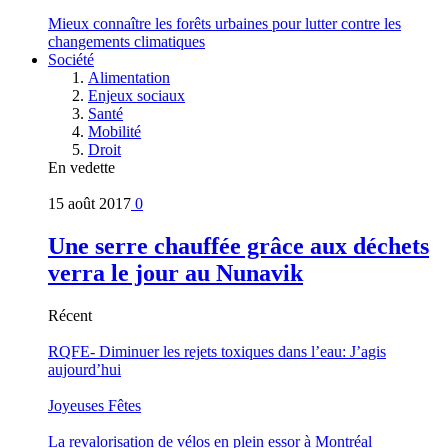
Mieux connaître les forêts urbaines pour lutter contre les
changements climatiques
Société
Alimentation
Enjeux sociaux
Santé
Mobilité
Droit
En vedette
15 août 2017
0
Une serre chauffée grâce aux déchets
verra le jour au Nunavik
Récent
RQFE- Diminuer les rejets toxiques dans l’eau: J’agis
aujourd’hui
Joyeuses Fêtes
La revalorisation de vélos en plein essor à Montréal