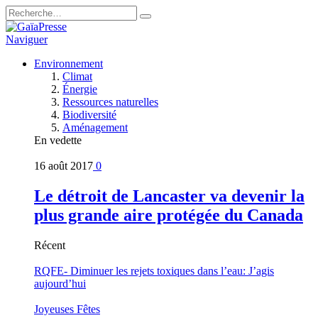
Naviguer
Environnement
Climat
Énergie
Ressources naturelles
Biodiversité
Aménagement
En vedette
16 août 2017
0
Le détroit de Lancaster va devenir la
plus grande aire protégée du Canada
Récent
RQFE- Diminuer les rejets toxiques dans l’eau: J’agis
aujourd’hui
Joyeuses Fêtes