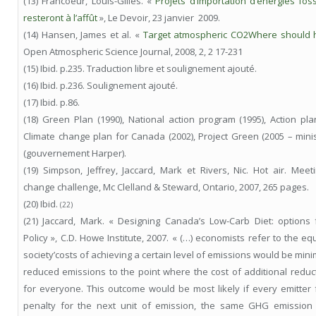
(13) Francoeur, Louis-Gilles. «
Projets d’importation d’énergies foss
resteront à l’affût
», Le Devoir, 23 janvier 2009.
(14) Hansen, James et al. «
Target atmospheric CO2Where should 
Open Atmospheric Science Journal, 2008, 2, 2 17-231
(15) Ibid. p.235. Traduction libre et soulignement ajouté.
(16) Ibid. p.236. Soulignement ajouté.
(17) Ibid. p.86.
(18) Green Plan (1990), National action program (1995), Action pla
Climate change plan for Canada (2002), Project Green (2005 – mini
(gouvernement Harper).
(19) Simpson, Jeffrey, Jaccard, Mark et Rivers, Nic. Hot air. Mee
change challenge, Mc Clelland & Steward, Ontario, 2007, 265 pages.
(20) Ibid.
(22)
(21) Jaccard, Mark. « Designing Canada’s Low-Carb Diet: options f
Policy », C.D. Howe Institute, 2007. « (…) economists refer to the equ
society’costs of achieving a certain level of emissions would be mini
reduced emissions to the point where the cost of additional redu
for everyone. This outcome would be most likely if every emitter
penalty for the next unit of emission, the same GHG emissio