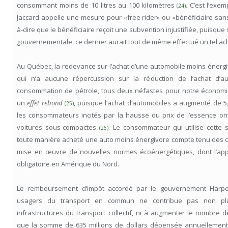
consommant moins de 10 litres au 100 kilomètres
. C’est l’ex
(24)
Jaccard appelle une mesure pour «free rider» ou «bénéficiaire sans 
à-dire que le bénéficiaire reçoit une subvention injustifiée, puisque 
gouvernementale, ce dernier aurait tout de même effectué un tel ac
Au Québec, la redevance sur l’achat d’une automobile moins énerg
qui n’a aucune répercussion sur la réduction de l’achat d’a
consommation de pétrole, tous deux néfastes pour notre économi
un
effet rebond
, puisque l’achat d’automobiles a augmenté de 5
(25)
les consommateurs incités par la hausse du prix de l’essence on
voitures sous-compactes
. Le consommateur qui utilise cette 
(26)
toute manière acheté une auto moins énergivore compte tenu des ci
mise en œuvre de nouvelles normes écoénergétiques, dont l’appl
obligatoire en Amérique du Nord.
Le remboursement d’impôt accordé par le gouvernement Harpe
usagers du transport en commun ne contribue pas non plu
infrastructures du transport collectif, ni à augmenter le nombre 
que la somme de 635 millions de dollars dépensée annuellement 