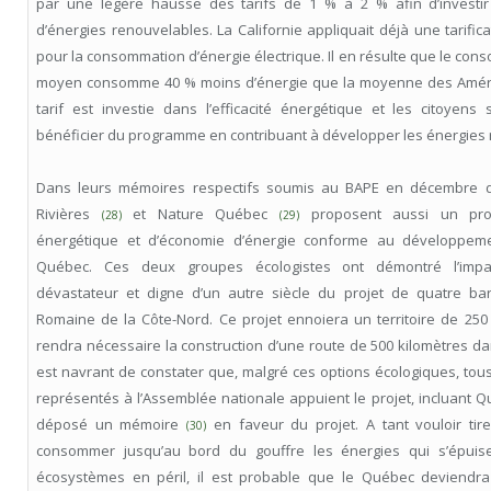
par une légère hausse des tarifs de 1 % à 2 % afin d’investir
d’énergies renouvelables. La Californie appliquait déjà une tarific
pour la consommation d’énergie électrique. Il en résulte que le con
moyen consomme 40 % moins d’énergie que la moyenne des Améri
tarif est investie dans l’efficacité énergétique et les citoyens
bénéficier du programme en contribuant à développer les énergies
Dans leurs mémoires respectifs soumis au BAPE en décembre de
Rivières
et Nature Québec
proposent aussi un prog
(28)
(29)
énergétique et d’économie d’énergie conforme au développem
Québec. Ces deux groupes écologistes ont démontré l’impa
dévastateur et digne d’un autre siècle du projet de quatre bar
Romaine de la Côte-Nord. Ce projet ennoiera un territoire de 250 
rendra nécessaire la construction d’une route de 500 kilomètres dans
est navrant de constater que, malgré ces options écologiques, tous 
représentés à l’Assemblée nationale appuient le projet, incluant Q
déposé un mémoire
en faveur du projet. A tant vouloir tir
(30)
consommer jusqu’au bord du gouffre les énergies qui s’épuise
écosystèmes en péril, il est probable que le Québec deviendra