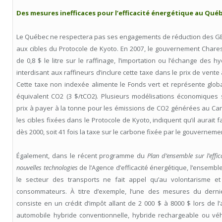
Des mesures inefficaces pour l’efficacité énergétique au Qué
Le Québec ne respectera pas ses engagements de réduction des G
aux cibles du Protocole de Kyoto. En 2007, le gouvernement Chare
de 0,8 $ le litre sur le raffinage, l’importation ou l’échange des h
interdisant aux raffineurs d’inclure cette taxe dans le prix de ven
Cette taxe non indexée alimente le Fonds vert et représente glob
équivalent CO2 (3 $/tCO2). Plusieurs modélisations économiques s
prix à payer à la tonne pour les émissions de CO2 générées au Can
les cibles fixées dans le Protocole de Kyoto, indiquent qu’il aurait 
dès 2000, soit 41 fois la taxe sur le carbone fixée par le gouvernem
Également, dans le récent programme du
Plan d’ensemble sur l’effic
nouvelles technologies
de l’Agence d’efficacité énergétique, l’ensemb
le secteur des transports ne fait appel qu’au volontarisme et 
consommateurs. À titre d’exemple, l’une des mesures du dernie
consiste en un crédit d’impôt allant de 2 000 $ à 8000 $ lors de l
automobile hybride conventionnelle, hybride rechargeable ou véhi