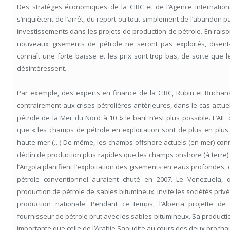
Des stratèges économiques de la CIBC et de l’Agence international
s’inquiètent de l’arrêt, du report ou tout simplement de l’abandon p
investissements dans les projets de production de pétrole. En raiso
nouveaux gisements de pétrole ne seront pas exploités, disent-
connaît une forte baisse et les prix sont trop bas, de sorte que l
désintéressent.
Par exemple, des experts en finance de la CIBC, Rubin et Buchan
contrairement aux crises pétrolières antérieures, dans le cas actuel
pétrole de la Mer du Nord à 10 $ le baril n’est plus possible. L’AIE
que « les champs de pétrole en exploitation sont de plus en plus 
haute mer (…) De même, les champs offshore actuels (en mer) con
déclin de production plus rapides que les champs onshore (à terre)
l’Angola planifient l’exploitation des gisements en eaux profondes, 
pétrole conventionnel auraient chuté en 2007. Le Venezuela, q
production de pétrole de sables bitumineux, invite les sociétés priv
production nationale. Pendant ce temps, l’Alberta projette de 
fournisseur de pétrole brut avec les sables bitumineux. Sa productio
importante que celle de l’Arabie Saoudite au cours des deux proch