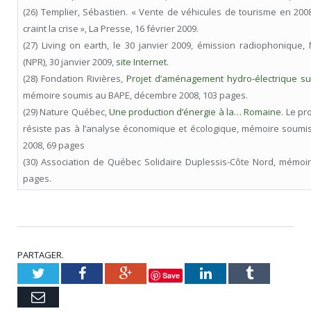
(26) Templier, Sébastien. « Vente de véhicules de tourisme en 200
craint la crise », La Presse, 16 février 2009.
(27) Living on earth, le 30 janvier 2009, émission radiophonique, 
(NPR), 30 janvier 2009,
site Internet.
(28) Fondation Rivières,
Projet d’aménagement hydro-électrique su
mémoire soumis au BAPE, décembre 2008, 103 pages.
(29) Nature Québec,
Une production d’énergie à la… Romaine
. Le pr
résiste pas à l’analyse économique et écologique, mémoire soum
2008, 69 pages
(30) Association de Québec Solidaire Duplessis-Côte Nord, mémoi
pages.
PARTAGER.
Twitter
Facebook
Google+
LinkedIn
Tumblr
Save
Courriel