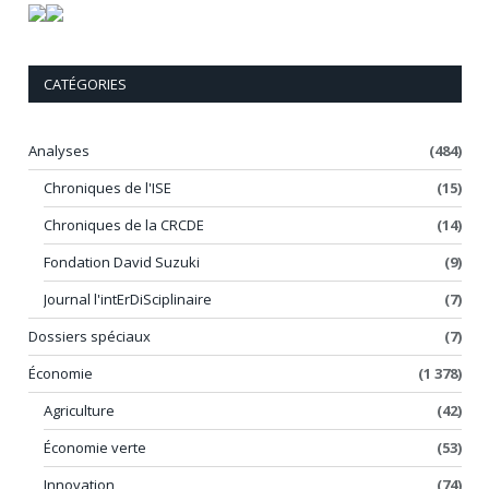
CATÉGORIES
Analyses
(484)
Chroniques de l'ISE
(15)
Chroniques de la CRCDE
(14)
Fondation David Suzuki
(9)
Journal l'intErDiSciplinaire
(7)
Dossiers spéciaux
(7)
Économie
(1 378)
Agriculture
(42)
Économie verte
(53)
Innovation
(74)