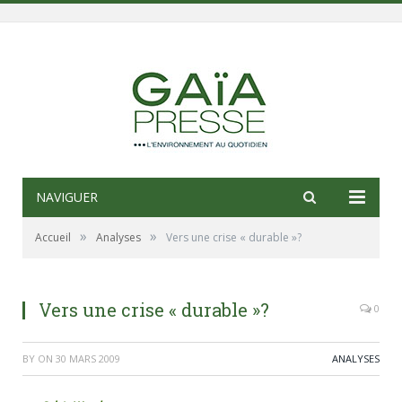
NAVIGUER
»
»
Accueil
Analyses
Vers une crise « durable »?
Vers une crise « durable »?
0
BY
ON
30 MARS 2009
ANALYSES