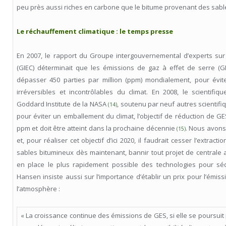
peu près aussi riches en carbone que le bitume provenant des sabl
Le réchauffement climatique : le temps presse
En 2007, le rapport du Groupe intergouvernemental d’experts sur l
(GIEC) déterminait que les émissions de gaz à effet de serre (
dépasser 450 parties par million (ppm) mondialement, pour évi
irréversibles et incontrôlables du climat. En 2008, le scientif
Goddard Institute de la NASA
, soutenu par neuf autres scientifi
(14)
pour éviter un emballement du climat, l’objectif de réduction de GES
ppm et doit être atteint dans la prochaine décennie
. Nous avons
(15)
et, pour réaliser cet objectif d’ici 2020, il faudrait cesser l’extract
sables bitumineux dès maintenant, bannir tout projet de centrale 
en place le plus rapidement possible des technologies pour séq
Hansen insiste aussi sur l’importance d’établir un prix pour l’émi
l’atmosphère :
« La croissance continue des émissions de GES, si elle se poursu