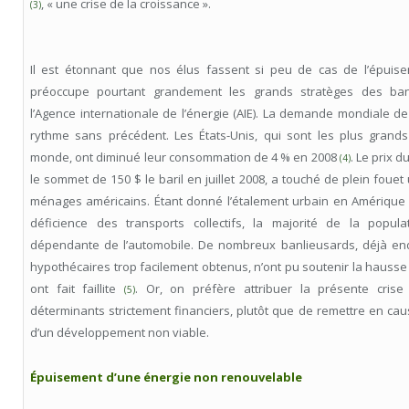
, « une crise de la croissance ».
(3)
Il est étonnant que nos élus fassent si peu de cas de l’épuise
préoccupe pourtant grandement les grands stratèges des ba
l’Agence internationale de l’énergie (AIE). La demande mondiale de
rythme sans précédent. Les États-Unis, qui sont les plus gran
monde, ont diminué leur consommation de 4 % en 2008
. Le prix d
(4)
le sommet de 150 $ le baril en juillet 2008, a touché de plein fou
ménages américains. Étant donné l’étalement urbain en Amérique 
déficience des transports collectifs, la majorité de la popula
dépendante de l’automobile. De nombreux banlieusards, déjà end
hypothécaires trop facilement obtenus, n’ont pu soutenir la hausse 
ont fait faillite
. Or, on préfère attribuer la présente cri
(5)
déterminants strictement financiers, plutôt que de remettre en ca
d’un développement non viable.
Épuisement d’une énergie non renouvelable