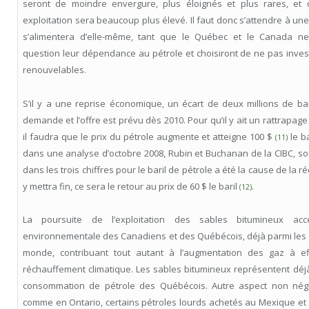
seront de moindre envergure, plus éloignés et plus rares, et 
exploitation sera beaucoup plus élevé. Il faut donc s’attendre à une
s’alimentera d’elle-même, tant que le Québec et le Canada n
question leur dépendance au pétrole et choisiront de ne pas inves
renouvelables.
S’il y a une reprise économique, un écart de deux millions de bar
demande et l’offre est prévu dès 2010. Pour qu’il y ait un rattrapage s
il faudra que le prix du pétrole augmente et atteigne 100 $
le b
(11)
dans une analyse d’octobre 2008, Rubin et Buchanan de la CIBC, so
dans les trois chiffres pour le baril de pétrole a été la cause de la r
y mettra fin, ce sera le retour au prix de 60 $ le baril
.
(12)
La poursuite de l’exploitation des sables bitumineux acce
environnementale des Canadiens et des Québécois, déjà parmi les p
monde, contribuant tout autant à l’augmentation des gaz à ef
réchauffement climatique. Les sables bitumineux représentent déjà
consommation de pétrole des Québécois. Autre aspect non nég
comme en Ontario, certains pétroles lourds achetés au Mexique et