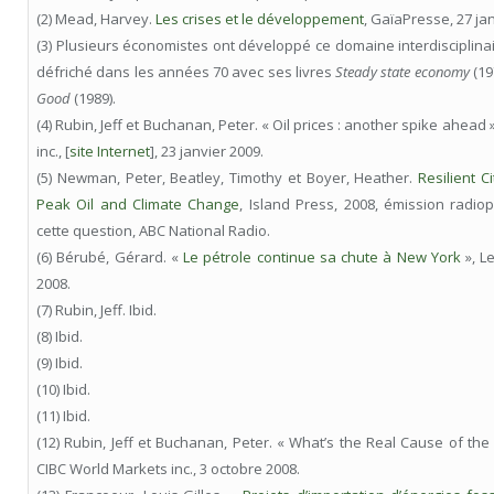
(2) Mead, Harvey.
Les crises et le développement
, GaïaPresse, 27 jan
(3) Plusieurs économistes ont développé ce domaine interdisciplin
défriché dans les années 70 avec ses livres
Steady state economy
(19
Good
(1989).
(4) Rubin, Jeff et Buchanan, Peter. « Oil prices : another spike ahead
inc., [
site Internet
], 23 janvier 2009.
(5) Newman, Peter, Beatley, Timothy et Boyer, Heather.
Resilient C
Peak Oil and Climate Change
, Island Press, 2008, émission radio
cette question, ABC National Radio.
(6) Bérubé, Gérard. «
Le pétrole continue sa chute à New York
», L
2008.
(7) Rubin, Jeff. Ibid.
(8) Ibid.
(9) Ibid.
(10) Ibid.
(11) Ibid.
(12) Rubin, Jeff et Buchanan, Peter. « What’s the Real Cause of the
CIBC World Markets inc., 3 octobre 2008.