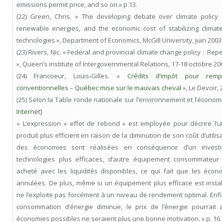
emissions permit price, and so on.» p 13.
(22) Green, Chris. « The developing debate over climate policy 
renewable energies, and the economic cost of stabilizing clima
technologies », Department of Economics, McGill University, juin 2003,
(23) Rivers, Nic. « Federal and provincial climate change policy : Re
», Queen’s institute of Intergovernmental Relations, 17-18 octobre 20
(24) Francoeur,
Louis-Gilles
. «
Crédits d’impôt pour remp
conventionnelles – Québec mise sur le mauvais cheval
», Le Devoir,
(25) Selon la Table ronde nationale sur l’environnement et l’économi
Internet
]
« L’expression « effet de rebond » est employée pour décrire l’ut
produit plus efficient en raison de la diminution de son coût d’utilis
des économies sont réalisées en conséquence d’un invest
technologies plus efficaces, d’autre équipement consommateur 
acheté avec les liquidités disponibles, ce qui fait que les écon
annulées. De plus, même si un équipement plus efficace est insta
ne l’exploite pas forcément à un niveau de rendement optimal. Enfin
consommation d’énergie diminue, le prix de l’énergie pourrait 
économies possibles ne seraient plus une bonne motivation. » p. 16.