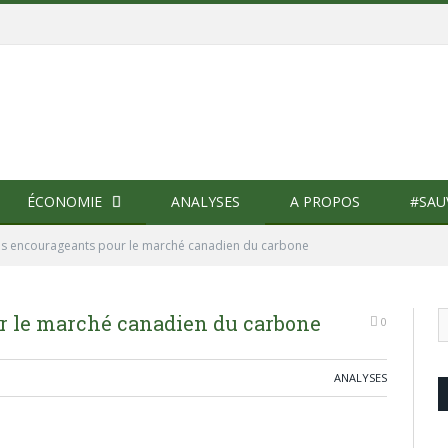
ÉCONOMIE
ANALYSES
A PROPOS
#SAU
es encourageants pour le marché canadien du carbone
r le marché canadien du carbone
0
ANALYSES