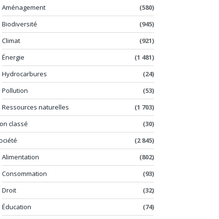
Aménagement
(580)
Biodiversité
(945)
Climat
(921)
Énergie
(1 481)
Hydrocarbures
(24)
Pollution
(53)
Ressources naturelles
(1 703)
on classé
(30)
ociété
(2 845)
Alimentation
(802)
Consommation
(93)
Droit
(32)
Éducation
(74)