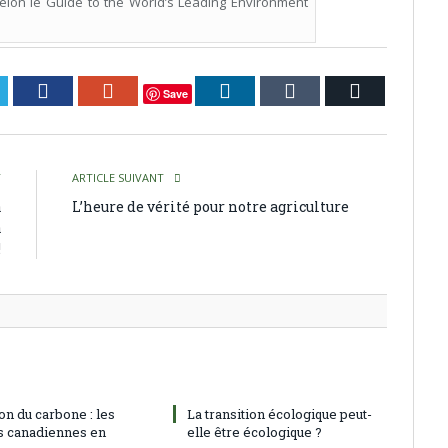
elon le Guide to the World’s Leading Environment
itter
Facebook
Google+
LinkedIn
Tumblr
Courriel
Save
T
ARTICLE SUIVANT
a
L’heure de vérité pour notre agriculture
à
!
ion du carbone : les
La transition écologique peut-
es canadiennes en
elle être écologique ?