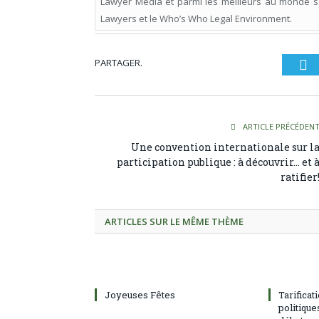
Lawyer Media et parmi les meilleurs au monde s
Lawyers et le Who’s Who Legal Environment.
PARTAGER.
Tw
ARTICLE PRÉCÉDEN
Une convention internationale sur l
participation publique : à découvrir… et 
ratifier
ARTICLES SUR LE MÊME THÈME
Joyeuses Fêtes
Tarificat
politiqu