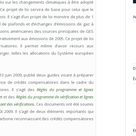
 loi sur les changements climatiques à être adopté
Ce projet de loi servira de base pour celui que le
. Il s’agit d’un projet de loi monstre de plus de 1
A
l de plafonds et d’échanges d’émissions de gaz à
ssions américaines des sources principales de GES
ativement aux émissions de 2005. Ce projet de loi
nsatoires. Il permet même d’avoir recours aux
anger, telles les allocations du Système européen
D
3 juin 2009, publié deux guides visant à préparer
É
ance de crédits compensatoires dans le cadre du
res. Il s’agit des
Règles du programme et lignes
et
et des
Règles du programme de vérification et lignes
ant des vérifications
. Ces documents ont été soumis
t 2009. Il s’agit de deux éléments importants qui
 carbone reconnaissant des crédits compensatoires
E