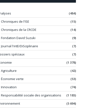
nalyses
(484)
Chroniques de l'ISE
(15)
Chroniques de la CRCDE
(14)
Fondation David Suzuki
(9)
Journal l'intErDiSciplinaire
(7)
ossiers spéciaux
(7)
conomie
(1 378)
Agriculture
(42)
Économie verte
(53)
Innovation
(74)
Responsabilité sociale des organisations
(1 185)
nvironnement
(5 694)