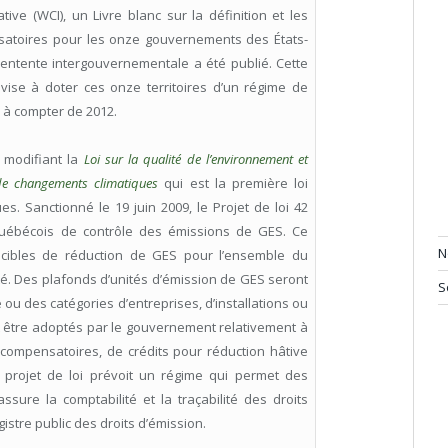
ive (WCI), un Livre blanc sur la définition et les
ensatoires pour les onze gouvernements des États-
entente intergouvernementale a été publié. Cette
 vise à doter ces onze territoires d’un régime de
 à compter de 2012.
i modifiant la
Loi sur la qualité de l’environnement et
 de changements climatiques
qui est la première loi
. Sanctionné le 19 juin 2009, le Projet de loi 42
 québécois de contrôle des émissions de GES. Ce
N
 cibles de réduction de GES pour l’ensemble du
té. Des plafonds d’unités d’émission de GES seront
S
é ou des catégories d’entreprises, d’installations ou
 être adoptés par le gouvernement relativement à
ts compensatoires, de crédits pour réduction hâtive
e projet de loi prévoit un régime qui permet des
ssure la comptabilité et la traçabilité des droits
istre public des droits d’émission.