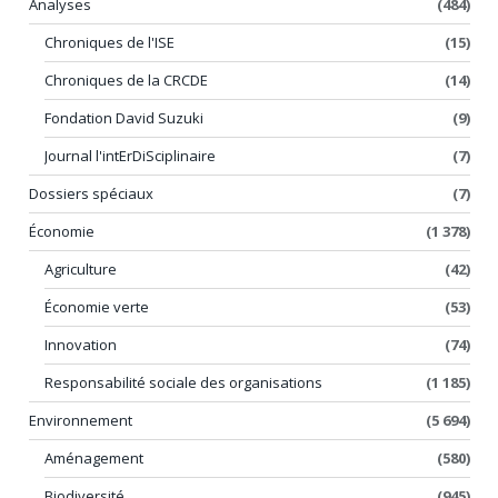
Analyses
(484)
Chroniques de l'ISE
(15)
Chroniques de la CRCDE
(14)
Fondation David Suzuki
(9)
Journal l'intErDiSciplinaire
(7)
Dossiers spéciaux
(7)
Économie
(1 378)
Agriculture
(42)
Économie verte
(53)
Innovation
(74)
Responsabilité sociale des organisations
(1 185)
Environnement
(5 694)
Aménagement
(580)
Biodiversité
(945)