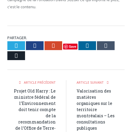
c'est le contenu.
PARTAGER.
Twitter
Facebook
Google+
LinkedIn
Tumblr
Save
Courriel
ARTICLE PRÉCÉDENT
ARTICLE SUIVANT
Projet Old Harry : Le
Valorisation des
ministre fédéral de
matières
l’Environnement
organiques sur le
doit tenir compte
territoire
de la
montréalais – Les
recommandation
consultations
de l’Office de Terre-
publiques