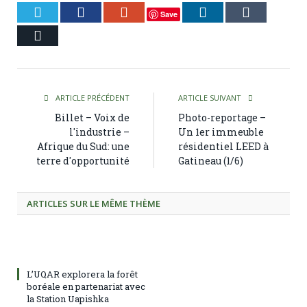
Twitter
Facebook
Google+
LinkedIn
Tumblr
Save
Courriel
ARTICLE PRÉCÉDENT
ARTICLE SUIVANT
Billet – Voix de
Photo-reportage –
l'industrie –
Un 1er immeuble
Afrique du Sud: une
résidentiel LEED à
terre d'opportunité
Gatineau (1/6)
ARTICLES SUR LE MÊME THÈME
L’UQAR explorera la forêt
boréale en partenariat avec
la Station Uapishka