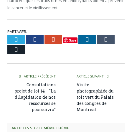
nutraceutique, les fruits riches en antioxydants aident à prévenir
le cancer et le vieillissement.
PARTAGER.
Twitter
Facebook
Google+
LinkedIn
Tumblr
Save
Courriel
ARTICLE PRÉCÉDENT
ARTICLE SUIVANT
Consultations
Visite
projet de loi 14 – "La
photographiée du
dilapidation de nos
toit vert du Palais
ressources se
des congrès de
poursuivra"
Montréal
ARTICLES SUR LE MÊME THÈME