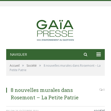
NAVIGUER
»
»
Accueil
Société
8 nouvelles murales dans Rosemont – La
Petite Patrie
8 nouvelles murales dans
0
Rosemont – La Petite Patrie
BY
ON
26 OCTOBRE 2011
SOCIÉTÉ