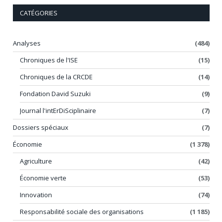
CATÉGORIES
Analyses
(484)
Chroniques de l'ISE
(15)
Chroniques de la CRCDE
(14)
Fondation David Suzuki
(9)
Journal l'intErDiSciplinaire
(7)
Dossiers spéciaux
(7)
Économie
(1 378)
Agriculture
(42)
Économie verte
(53)
Innovation
(74)
Responsabilité sociale des organisations
(1 185)