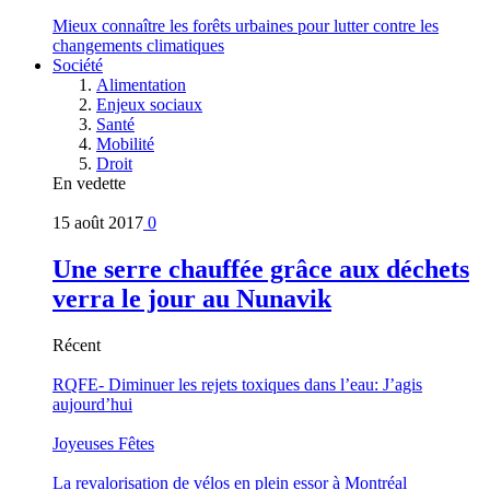
Mieux connaître les forêts urbaines pour lutter contre les
changements climatiques
Société
Alimentation
Enjeux sociaux
Santé
Mobilité
Droit
En vedette
15 août 2017
0
Une serre chauffée grâce aux déchets
verra le jour au Nunavik
Récent
RQFE- Diminuer les rejets toxiques dans l’eau: J’agis
aujourd’hui
Joyeuses Fêtes
La revalorisation de vélos en plein essor à Montréal