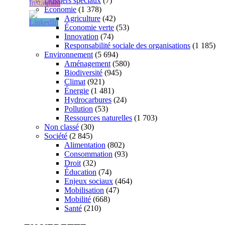
Dossiers spéciaux
(7)
Économie
(1 378)
Agriculture
(42)
Économie verte
(53)
Innovation
(74)
Responsabilité sociale des organisations
(1 185)
Environnement
(5 694)
Aménagement
(580)
Biodiversité
(945)
Climat
(921)
Énergie
(1 481)
Hydrocarbures
(24)
Pollution
(53)
Ressources naturelles
(1 703)
Non classé
(30)
Société
(2 845)
Alimentation
(802)
Consommation
(93)
Droit
(32)
Éducation
(74)
Enjeux sociaux
(464)
Mobilisation
(47)
Mobilité
(668)
Santé
(210)