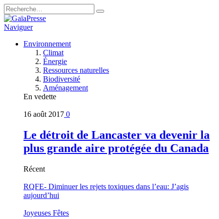
Naviguer
Environnement
Climat
Énergie
Ressources naturelles
Biodiversité
Aménagement
En vedette
16 août 2017
0
Le détroit de Lancaster va devenir la
plus grande aire protégée du Canada
Récent
RQFE- Diminuer les rejets toxiques dans l’eau: J’agis
aujourd’hui
Joyeuses Fêtes