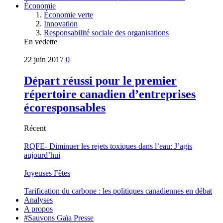
Économie
Économie verte
Innovation
Responsabilité sociale des organisations
En vedette
22 juin 2017
0
Départ réussi pour le premier
répertoire canadien d’entreprises
écoresponsables
Récent
RQFE- Diminuer les rejets toxiques dans l’eau: J’agis
aujourd’hui
Joyeuses Fêtes
Tarification du carbone : les politiques canadiennes en débat
Analyses
A propos
#Sauvons Gaïa Presse