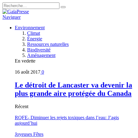
Naviguer
Environnement
Climat
Énergie
Ressources naturelles
Biodiversité
Aménagement
En vedette
16 août 2017
0
Le détroit de Lancaster va devenir la
plus grande aire protégée du Canada
Récent
RQFE- Diminuer les rejets toxiques dans l’eau: J’agis
aujourd’hui
Joyeuses Fêtes