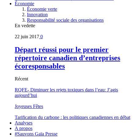
Économie
Économie verte
Innovation
Responsabilité sociale des organisations
En vedette
22 juin 2017
0
Départ réussi pour le premier
répertoire canadien d’entreprises
écoresponsables
Récent
RQFE- Diminuer les rejets toxiques dans l’eau: J’agis
aujourd’hui
Joyeuses Fêtes
Tarification du carbone : les politiques canadiennes en débat
Analyses
A propos
#Sauvons Gaïa Presse