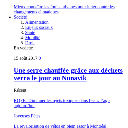
Mieux connaître les forêts urbaines pour lutter contre les
changements climatiques
Société
Alimentation
Enjeux sociaux
Santé
Mobilité
Droit
En vedette
15 août 2017
0
Une serre chauffée grâce aux déchets
verra le jour au Nunavik
Récent
RQFE- Diminuer les rejets toxiques dans l’eau: J’agis
aujourd’hui
Joyeuses Fêtes
La revalorisation de vélos en plein essor à Montréal