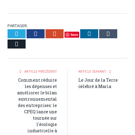
PARTAGER.
Twitter
Facebook
Google+
LinkedIn
Tumblr
Save
Courriel
ARTICLE PRÉCÉDENT
ARTICLE SUIVANT
Comment réduire
Le Jour de la Terre
les dépenses et
célébré à Maria
améliorer le bilan
environnemental
des entreprises: le
CPEQ lance une
tournée sur
l'écologie
industrielle à