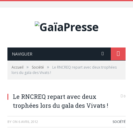
NAVIGUER
»
»
Accueil
Société
Le RNCREQ repart avec deux trophées
lors du gala des Vivats !
Le RNCREQ repart avec deux
0
trophées lors du gala des Vivats !
BY
ON
6 AVRIL 2012
SOCIÉTÉ