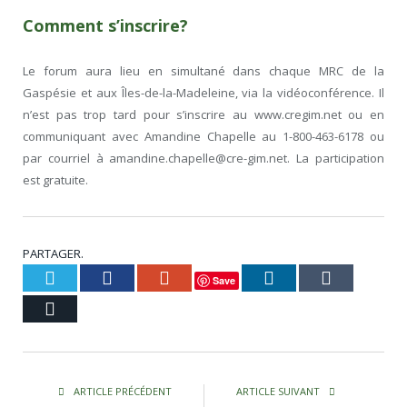
Comment s’inscrire?
Le forum aura lieu en simultané dans chaque MRC de la
Gaspésie et aux Îles-de-la-Madeleine, via la vidéoconférence. Il
n’est pas trop tard pour s’inscrire au www.cregim.net ou en
communiquant avec Amandine Chapelle au 1-800-463-6178 ou
par courriel à amandine.chapelle@cre-gim.net. La participation
est gratuite.
PARTAGER.
Twitter
Facebook
Google+
LinkedIn
Tumblr
Save
Courriel
ARTICLE PRÉCÉDENT
ARTICLE SUIVANT