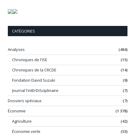
CATÉGORIES
Analyses
(484)
Chroniques de l'ISE
(15)
Chroniques de la CRCDE
(14)
Fondation David Suzuki
(9)
Journal l'intErDiSciplinaire
(7)
Dossiers spéciaux
(7)
Économie
(1 378)
Agriculture
(42)
Économie verte
(53)