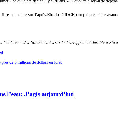
er » ce qui a été décidé il y a 20 ans. « À quoi cela sert-il de dépenser
s, il se concentre sur l’après-Rio. Le CIDCE compte bien faire avance
la Conférence des Nations Unies sur le développement durable à Rio 
el
rès de 5 millions de dollars en forêt
s l’eau: J’agis aujourd’hui