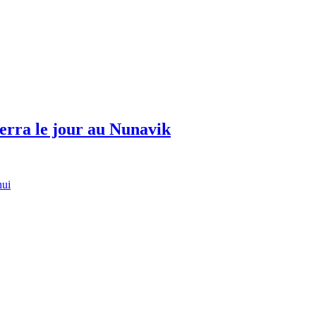
erra le jour au Nunavik
hui