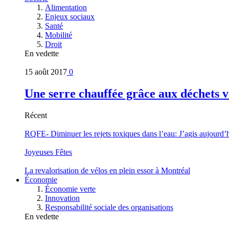
Alimentation
Enjeux sociaux
Santé
Mobilité
Droit
En vedette
15 août 2017
0
Une serre chauffée grâce aux déchets v
Récent
RQFE- Diminuer les rejets toxiques dans l’eau: J’agis aujourd’
Joyeuses Fêtes
La revalorisation de vélos en plein essor à Montréal
Économie
Économie verte
Innovation
Responsabilité sociale des organisations
En vedette