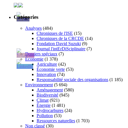
Catégories
Analyses
(484)
Chroniques de l'ISE
(15)
Chroniques de la CRCDE
(14)
Fondation David Suzuki
(9)
Journal l'intErDiSciplinaire
(7)
Dossiers spéciaux
(7)
Économie
(1 378)
Agriculture
(42)
Économie verte
(53)
Innovation
(74)
Responsabilité sociale des organisations
(1 185)
Environnement
(5 694)
Aménagement
(580)
Biodiversité
(945)
Climat
(921)
Énergie
(1 481)
Hydrocarbures
(24)
Pollution
(53)
Ressources naturelles
(1 703)
Non classé
(30)