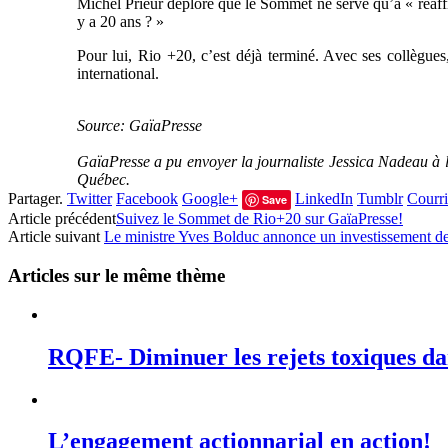
Michel Prieur déplore que le Sommet ne serve qu’à « réaffirm
y a 20 ans ? »
Pour lui, Rio +20, c’est déjà terminé. Avec ses collègue
international.
Source: GaïaPresse
GaïaPresse a pu envoyer la journaliste Jessica Nadeau à 
Québec.
Partager.
Twitter
Facebook
Google+
LinkedIn
Tumblr
Courri
Save
Article précédent
Suivez le Sommet de Rio+20 sur GaïaPresse!
Article suivant
Le ministre Yves Bolduc annonce un investissement de p
Articles sur le même thème
RQFE- Diminuer les rejets toxiques dan
L’engagement actionnarial en action!