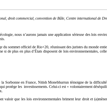
tional, droit commercial, convention de Bâle, Centre international de
cologie, nous n’aurons jamais une application sérieuse des lois envi
nis.
ge du sommet officiel de Rio+20, réunissant des juristes du monde entie
 si de plus en plus d’États disposent de lois environnementales, celles
e la Sorbonne en France, Nitish Monebhurrun témoigne de la difficulté 
 qui protège les investissements. Celui-ci est « volontairement déséquili
x.
t valoir que les lois environnementales briment leur droit et (a)mènent