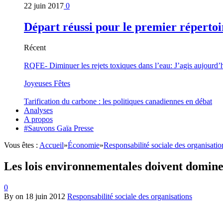
22 juin 2017
0
Départ réussi pour le premier répertoi
Récent
RQFE- Diminuer les rejets toxiques dans l’eau: J’agis aujourd’
Joyeuses Fêtes
Tarification du carbone : les politiques canadiennes en débat
Analyses
A propos
#Sauvons Gaïa Presse
Vous êtes :
Accueil
»
Économie
»
Responsabilité sociale des organisatio
Les lois environnementales doivent domine
0
By
on
18 juin 2012
Responsabilité sociale des organisations