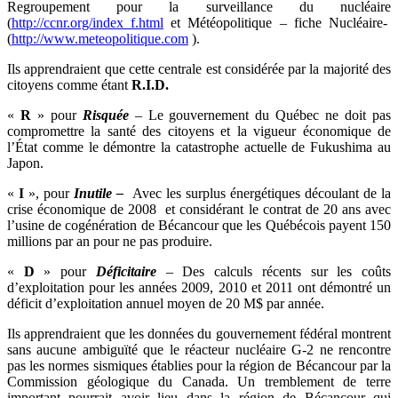
Regroupement pour la surveillance du nucléaire
(
http://ccnr.org/index_f.html
et Météopolitique – fiche Nucléaire-
(
http://www.meteopolitique.com
).
Ils apprendraient que cette centrale est considérée par la majorité des
citoyens comme étant
R.I.D.
«
R
» pour
Risquée
– Le gouvernement du Québec ne doit pas
compromettre la santé des citoyens et la vigueur économique de
l’État comme le démontre la catastrophe actuelle de Fukushima au
Japon.
«
I
», pour
Inutile –
Avec les surplus énergétiques découlant de la
crise économique de 2008 et considérant le contrat de 20 ans avec
l’usine de cogénération de Bécancour que les Québécois payent 150
millions par an pour ne pas produire.
«
D
» pour
Déficitaire
– Des calculs récents sur les coûts
d’exploitation pour les années 2009, 2010 et 2011 ont démontré un
déficit d’exploitation annuel moyen de 20 M$ par année.
Ils apprendraient que les données du gouvernement fédéral montrent
sans aucune ambiguïté que le réacteur nucléaire G-2 ne rencontre
pas les normes sismiques établies pour la région de Bécancour par la
Commission géologique du Canada. Un tremblement de terre
important pourrait avoir lieu dans la région de Bécancour qui