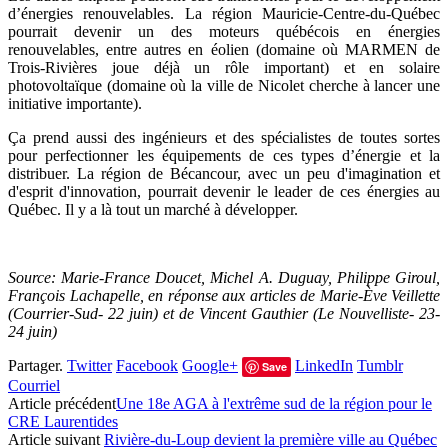
d’énergies renouvelables. La région Mauricie-Centre-du-Québec
pourrait devenir un des moteurs québécois en énergies
renouvelables, entre autres en éolien (domaine où MARMEN de
Trois-Rivières joue déjà un rôle important) et en solaire
photovoltaïque (domaine où la ville de Nicolet cherche à lancer une
initiative importante).
Ça prend aussi des ingénieurs et des spécialistes de toutes sortes
pour perfectionner les équipements de ces types d’énergie et la
distribuer. La région de Bécancour, avec un peu d'imagination et
d'esprit d'innovation, pourrait devenir le leader de ces énergies au
Québec. Il y a là tout un marché à développer.
Source: Marie-France Doucet, Michel A. Duguay, Philippe Giroul,
François Lachapelle, en réponse aux articles de Marie-Ève Veillette
(Courrier-Sud- 22 juin) et de Vincent Gauthier (Le Nouvelliste- 23-
24 juin)
Partager.
Twitter
Facebook
Google+
LinkedIn
Tumblr
Save
Courriel
Article précédent
Une 18e AGA à l'extrême sud de la région pour le
CRE Laurentides
Article suivant
Rivière-du-Loup devient la première ville au Québec