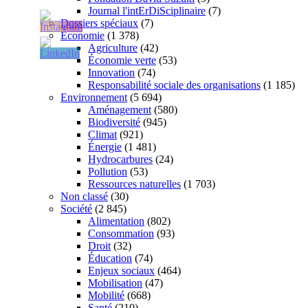
Journal l'intErDiSciplinaire
(7)
Dossiers spéciaux
(7)
Économie
(1 378)
Agriculture
(42)
Économie verte
(53)
Innovation
(74)
Responsabilité sociale des organisations
(1 185)
Environnement
(5 694)
Aménagement
(580)
Biodiversité
(945)
Climat
(921)
Énergie
(1 481)
Hydrocarbures
(24)
Pollution
(53)
Ressources naturelles
(1 703)
Non classé
(30)
Société
(2 845)
Alimentation
(802)
Consommation
(93)
Droit
(32)
Éducation
(74)
Enjeux sociaux
(464)
Mobilisation
(47)
Mobilité
(668)
Santé
(210)