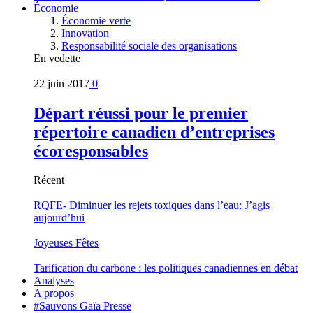
Économie
Économie verte
Innovation
Responsabilité sociale des organisations
En vedette
22 juin 2017
0
Départ réussi pour le premier
répertoire canadien d’entreprises
écoresponsables
Récent
RQFE- Diminuer les rejets toxiques dans l’eau: J’agis
aujourd’hui
Joyeuses Fêtes
Tarification du carbone : les politiques canadiennes en débat
Analyses
A propos
#Sauvons Gaïa Presse