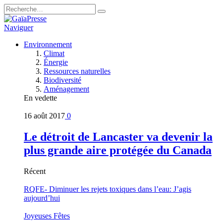
Naviguer
Environnement
Climat
Énergie
Ressources naturelles
Biodiversité
Aménagement
En vedette
16 août 2017
0
Le détroit de Lancaster va devenir la
plus grande aire protégée du Canada
Récent
RQFE- Diminuer les rejets toxiques dans l’eau: J’agis
aujourd’hui
Joyeuses Fêtes