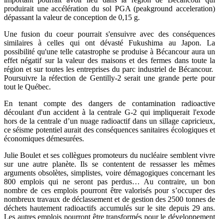
produirait une accélération du sol PGA (peakground acceleration)
dépassant la valeur de conception de 0,15 g.
Une fusion du coeur pourrait s'ensuivre avec des conséquences
similaires à celles qui ont dévasté Fukushima au Japon. La
possibilité qu'une telle catastrophe se produise à Bécancour aura un
effet négatif sur la valeur des maisons et des fermes dans toute la
région et sur toutes les entreprises du parc industriel de Bécancour.
Poursuivre la réfection de Gentilly-2 serait une grande perte pour
tout le Québec.
En tenant compte des dangers de contamination radioactive
découlant d'un accident à la centrale G-2 qui impliquerait l'exode
hors de la centrale d’un nuage radioactif dans un sillage capricieux,
ce séisme potentiel aurait des conséquences sanitaires écologiques et
économiques démesurées.
Julie Boulet et ses collègues promoteurs du nucléaire semblent vivre
sur une autre planète. Ils se contentent de ressasser les mêmes
arguments obsolètes, simplistes, voire démagogiques concernant les
800 emplois qui ne seront pas perdus… Au contraire, un bon
nombre de ces emplois pourront être valorisés pour s’occuper des
nombreux travaux de déclassement et de gestion des 2500 tonnes de
déchets hautement radioactifs accumulés sur le site depuis 29 ans.
Les autres emplois pourront être transformés pour le développement