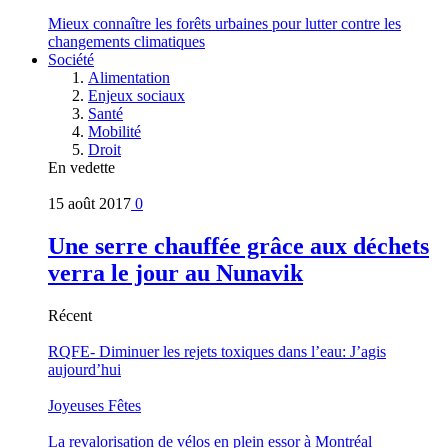
Mieux connaître les forêts urbaines pour lutter contre les
changements climatiques
Société
Alimentation
Enjeux sociaux
Santé
Mobilité
Droit
En vedette
15 août 2017
0
Une serre chauffée grâce aux déchets
verra le jour au Nunavik
Récent
RQFE- Diminuer les rejets toxiques dans l’eau: J’agis
aujourd’hui
Joyeuses Fêtes
La revalorisation de vélos en plein essor à Montréal