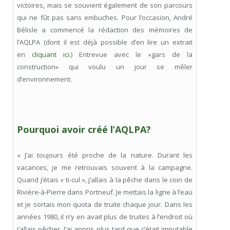
victoires, mais se souvient également de son parcours
qui ne fût pas sans embuches. Pour l’occasion, André
Bélisle a commencé la rédaction des mémoires de
l’AQLPA (dont il est déjà possible d’en lire un extrait
en
cliquant ici.
) Entrevue avec le «gars de la
construction» qui voulu un jour se mêler
d’environnement.
Pourquoi avoir créé l’AQLPA?
« J’ai toujours été proche de la nature. Durant les
vacances, je me retrouvais souvent à la campagne.
Quand j’étais « ti-cul », j’allais à la pêche dans le coin de
Rivière-à-Pierre dans Portneuf. Je mettais la ligne à l’eau
et je sortais mon quota de truite chaque jour. Dans les
années 1980, il n’y en avait plus de truites à l’endroit où
j’allais pêcher. J’ai appris plus tard que c’était imputable