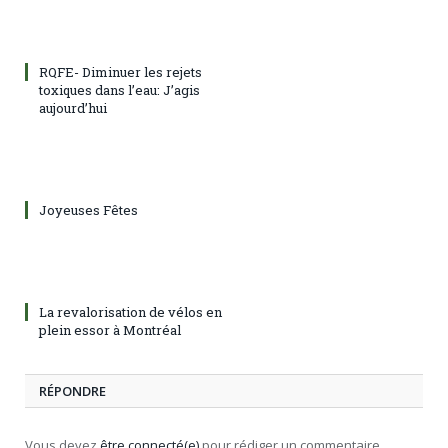
RQFE- Diminuer les rejets
toxiques dans l’eau: J’agis
aujourd’hui
Joyeuses Fêtes
La revalorisation de vélos en
plein essor à Montréal
RÉPONDRE
Vous devez
être connecté(e)
pour rédiger un commentaire.