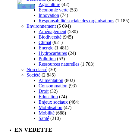
Agriculture
(42)
Économie verte
(53)
Innovation
(74)
Responsabilité sociale des organisations
(1 185)
Environnement
(5 694)
Aménagement
(580)
Biodiversité
(945)
Climat
(921)
Énergie
(1 481)
Hydrocarbures
(24)
Pollution
(53)
Ressources naturelles
(1 703)
Non classé
(30)
Société
(2 845)
Alimentation
(802)
Consommation
(93)
Droit
(32)
Éducation
(74)
Enjeux sociaux
(464)
Mobilisation
(47)
Mobilité
(668)
Santé
(210)
EN VEDETTE