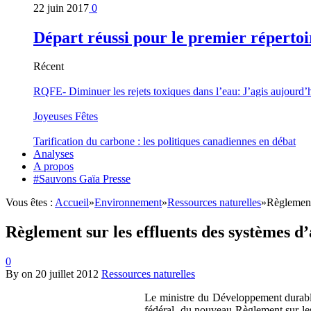
22 juin 2017
0
Départ réussi pour le premier répertoi
Récent
RQFE- Diminuer les rejets toxiques dans l’eau: J’agis aujourd’
Joyeuses Fêtes
Tarification du carbone : les politiques canadiennes en débat
Analyses
A propos
#Sauvons Gaïa Presse
Vous êtes :
Accueil
»
Environnement
»
Ressources naturelles
»
Règlement 
Règlement sur les effluents des systèmes d
0
By
on
20 juillet 2012
Ressources naturelles
Le ministre du Développement durable,
fédéral, du nouveau Règlement sur les