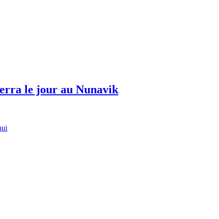
erra le jour au Nunavik
hui