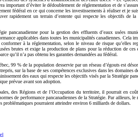
 sera important d’éviter le dédoublement de réglementation et de s’assu
ment fédéral en ce qui concerne les investissements à réaliser et je suis
ver rapidement un terrain d’entente qui respecte les objectifs de la
atégie pancanadienne pour la gestion des effluents d’eaux usées muni
ormance applicables dans toutes les municipalités canadiennes. Cela imp
 conformer à la réglementation, selon le niveau de risque qu’elles re
ées brutes et exige la production de plans pour la réduction de ces d
 parce qu’il n’a pas obtenu les garanties demandées au fédéral.
, 99 % de la population desservie par un réseau d’égouts est désorma
repris, sur la base de ses compétences exclusives dans les domaines des 
nissement des eaux qui respecte les objectifs visés par la Stratégie pa
blique prévue avant son adoption.
ales, des Régions et de l’Occupation du territoire, il pourrait en coût
ormes de performance pancanadiennes de la Stratégie. Par ailleurs, le
 problématiques pourraient atteindre environ 6 milliards de dollars.
el