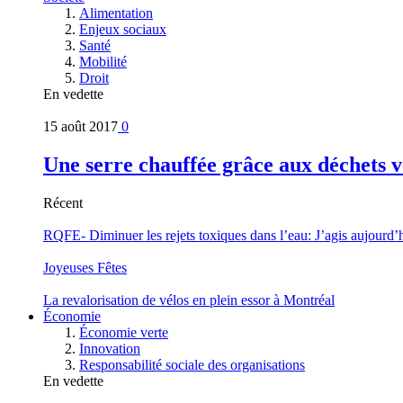
Alimentation
Enjeux sociaux
Santé
Mobilité
Droit
En vedette
15 août 2017
0
Une serre chauffée grâce aux déchets v
Récent
RQFE- Diminuer les rejets toxiques dans l’eau: J’agis aujourd’
Joyeuses Fêtes
La revalorisation de vélos en plein essor à Montréal
Économie
Économie verte
Innovation
Responsabilité sociale des organisations
En vedette