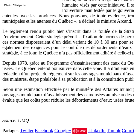
humaine visés par cette initiative. Il
Photo: Wikipedia
l’ouverture manifestée par le gouverne
ententes avec les provinces. Nous pouvons, de toute évidence, trou
municipales et les attentes du Québec », a déclaré le ministre Arcand.
Le règlement rendu public hier s’inscrit dans la foulée de la Str
l’environnement. Cette stratégie prévoit la fixation de normes de perf
ces normes disposeraient d’un délai variant de 10 à 30 ans pour se
également des exigences pour le contrôle des débordements d’eaux us
stratégie, à ce jour, le Québec n’a pas officiellement adhéré à celle-ci
Depuis 1978, grâce au Programme d’assainissement des eaux du Québec
usées. Le Québec entend poursuivre dans cette voie. Il a d’ailleurs ent
rédaction d’un projet de règlement sur les ouvrages municipaux d’assai
des ministres, étape préalable à sa publication et à la consultation pu
Selon une estimation effectuée par le ministère des Affaires municip
ouvrages municipaux d’assainissement des eaux usées au niveau des n
évalue que les coûts pour réduire les débordements d’eaux usées brutes
Source: UMQ
Partager.
Twitter
Facebook
Google+
LinkedIn
Tumblr
Courri
Save