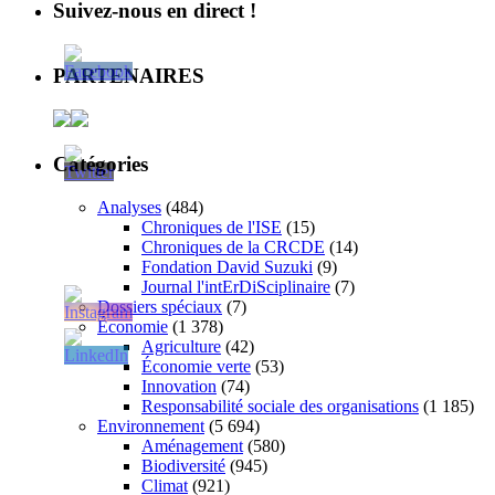
Suivez-nous en direct !
PARTENAIRES
Catégories
Analyses
(484)
Chroniques de l'ISE
(15)
Chroniques de la CRCDE
(14)
Fondation David Suzuki
(9)
Journal l'intErDiSciplinaire
(7)
Dossiers spéciaux
(7)
Économie
(1 378)
Agriculture
(42)
Économie verte
(53)
Innovation
(74)
Responsabilité sociale des organisations
(1 185)
Environnement
(5 694)
Aménagement
(580)
Biodiversité
(945)
Climat
(921)