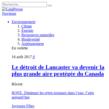
Naviguer
Environnement
Climat
Énergie
Ressources naturelles
Biodiversité
Aménagement
En vedette
16 août 2017
0
Le détroit de Lancaster va devenir la
plus grande aire protégée du Canada
Récent
RQFE- Diminuer les rejets toxiques dans l’eau: J’agis
aujourd’hui
Joyeuses Fêtes