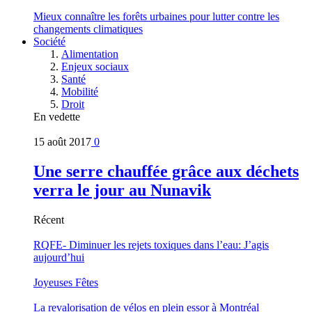
Mieux connaître les forêts urbaines pour lutter contre les
changements climatiques
Société
Alimentation
Enjeux sociaux
Santé
Mobilité
Droit
En vedette
15 août 2017
0
Une serre chauffée grâce aux déchets
verra le jour au Nunavik
Récent
RQFE- Diminuer les rejets toxiques dans l’eau: J’agis
aujourd’hui
Joyeuses Fêtes
La revalorisation de vélos en plein essor à Montréal