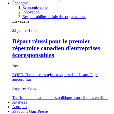
Économie
Économie verte
Innovation
Responsabilité sociale des organisations
En vedette
22 juin 2017
0
Départ réussi pour le premier
répertoire canadien d’entreprises
écoresponsables
Récent
RQFE- Diminuer les rejets toxiques dans l’eau: J’agis
aujourd’hui
Joyeuses Fêtes
Tarification du carbone : les politiques canadiennes en débat
Analyses
A propos
#Sauvons Gaïa Presse