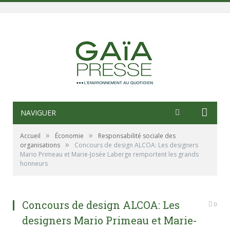
NAVIGUER
»
»
Accueil
Économie
Responsabilité sociale des
»
organisations
Concours de design ALCOA: Les designers
Mario Primeau et Marie-Josée Laberge remportent les grands
honneurs
Concours de design ALCOA: Les
0
designers Mario Primeau et Marie-