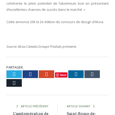
cohérente le plein potentiel de l’aluminium tout en présentant
d’excellentes chances de succès dans le marché. »
Cette annonce clôt la 2e édition du concours de design d’Alcoa.
Source: Alcoa Canada Groupe Produits primaires
PARTAGER.
Twitter
Facebook
Google+
LinkedIn
Tumblr
Save
Courriel
ARTICLE PRÉCÉDENT
ARTICLE SUIVANT
L’agglomération de
Saint-Bruno-de-