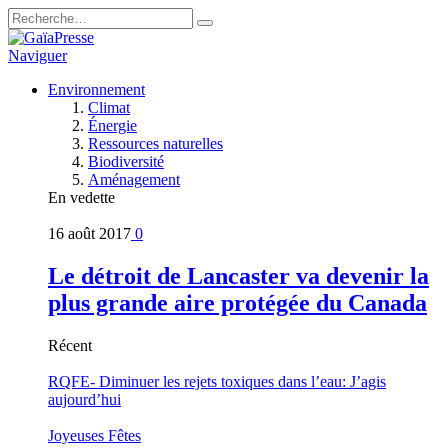
Naviguer
Environnement
Climat
Énergie
Ressources naturelles
Biodiversité
Aménagement
En vedette
16 août 2017
0
Le détroit de Lancaster va devenir la
plus grande aire protégée du Canada
Récent
RQFE- Diminuer les rejets toxiques dans l’eau: J’agis
aujourd’hui
Joyeuses Fêtes