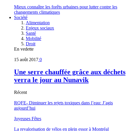
Mieux connaître les forêts urbaines pour lutter contre les
changements climatiques
Société
Alimentation
Enjeux sociaux
Santé
Mobilité
Droit
En vedette
15 août 2017
0
Une serre chauffée grâce aux déchets
verra le jour au Nunavik
Récent
RQFE- Diminuer les rejets toxiques dans l’eau: J’agis
aujourd’hui
Joyeuses Fêtes
La revalorisation de vélos en plein essor à Montréal