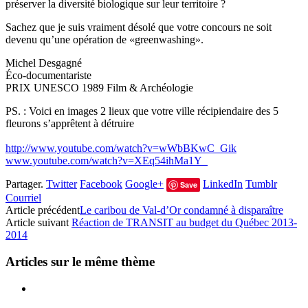
préserver la diversité biologique sur leur territoire ?
Sachez que je suis vraiment désolé que votre concours ne soit
devenu qu’une opération de «greenwashing».
Michel Desgagné
Éco-documentariste
PRIX UNESCO 1989 Film & Archéologie
PS. : Voici en images 2 lieux que votre ville récipiendaire des 5
fleurons s’apprêtent à détruire
http://www.youtube.com/watch?v=wWbBKwC_Gik
www.youtube.com/watch?v=XEq54ihMa1Y
Partager.
Twitter
Facebook
Google+
LinkedIn
Tumblr
Save
Courriel
Article précédent
Le caribou de Val-d’Or condamné à disparaître
Article suivant
Réaction de TRANSIT au budget du Québec 2013-
2014
Articles sur le même thème