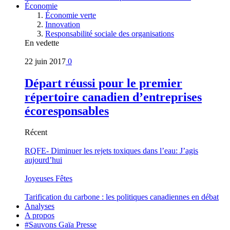
Économie
Économie verte
Innovation
Responsabilité sociale des organisations
En vedette
22 juin 2017
0
Départ réussi pour le premier
répertoire canadien d’entreprises
écoresponsables
Récent
RQFE- Diminuer les rejets toxiques dans l’eau: J’agis
aujourd’hui
Joyeuses Fêtes
Tarification du carbone : les politiques canadiennes en débat
Analyses
A propos
#Sauvons Gaïa Presse