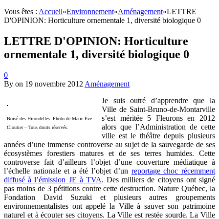
Vous êtes :
Accueil
»
Environnement
»
Aménagement
»
LETTRE
D'OPINION: Horticulture ornementale 1, diversité biologique 0
LETTRE D'OPINION: Horticulture
ornementale 1, diversité biologique 0
0
By
on
19 novembre 2012
Aménagement
Je suis outré d’apprendre que la
Ville de Saint-Bruno-de-Montarville
s’est méritée 5 Fleurons en 2012
Boisé des Hirondelles. Photo de Marie-Eve
alors que l’Administration de cette
Cloutier – Tous droits réservés.
ville est le théâtre depuis plusieurs
années d’une immense controverse au sujet de la sauvegarde de ses
écosystèmes forestiers matures et de ses terres humides. Cette
controverse fait d’ailleurs l’objet d’une couverture médiatique à
l’échelle nationale et a été l’objet d’un
reportage choc récemment
diffusé à l’émission JE à TVA
. Des milliers de citoyens ont signé
pas moins de 3 pétitions contre cette destruction. Nature Québec, la
Fondation David Suzuki et plusieurs autres groupements
environnementalistes ont appelé la Ville à sauver son patrimoine
naturel et à écouter ses citoyens. La Ville est restée sourde. La Ville