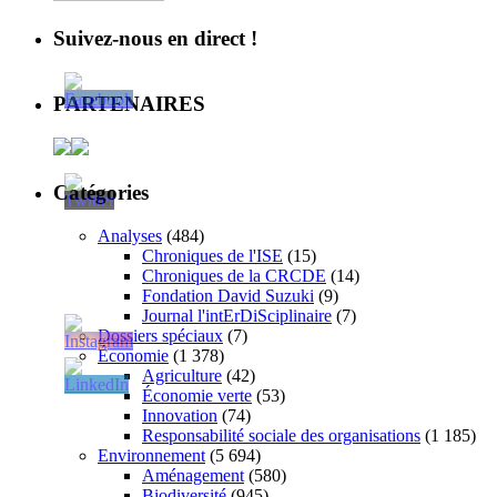
Suivez-nous en direct !
PARTENAIRES
Catégories
Analyses
(484)
Chroniques de l'ISE
(15)
Chroniques de la CRCDE
(14)
Fondation David Suzuki
(9)
Journal l'intErDiSciplinaire
(7)
Dossiers spéciaux
(7)
Économie
(1 378)
Agriculture
(42)
Économie verte
(53)
Innovation
(74)
Responsabilité sociale des organisations
(1 185)
Environnement
(5 694)
Aménagement
(580)
Biodiversité
(945)