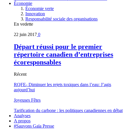
Économie
Économie verte
Innovation
Responsabilité sociale des organisations
En vedette
22 juin 2017
0
Départ réussi pour le premier
répertoire canadien d’entreprises
écoresponsables
Récent
RQFE- Diminuer les rejets toxiques dans l’eau: J’agis
aujourd’hui
Joyeuses Fêtes
Tarification du carbone : les politiques canadiennes en débat
Analyses
A propos
#Sauvons Gaïa Presse