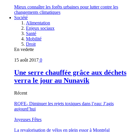
Mieux connaître les forêts urbaines pour lutter contre les
changements climatiques
Société
Alimentation
Enjeux sociaux
Santé
Mobilité
Droit
En vedette
15 août 2017
0
Une serre chauffée grâce aux déchets
verra le jour au Nunavik
Récent
RQFE- Diminuer les rejets toxiques dans l’eau: J’agis
aujourd’hui
Joyeuses Fêtes
La revalorisation de vélos en plein essor à Montréal