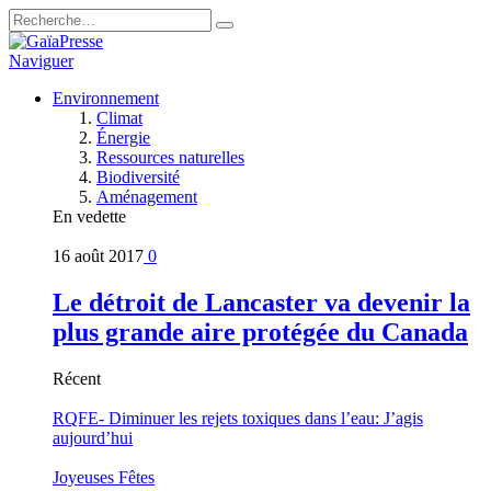
Naviguer
Environnement
Climat
Énergie
Ressources naturelles
Biodiversité
Aménagement
En vedette
16 août 2017
0
Le détroit de Lancaster va devenir la
plus grande aire protégée du Canada
Récent
RQFE- Diminuer les rejets toxiques dans l’eau: J’agis
aujourd’hui
Joyeuses Fêtes