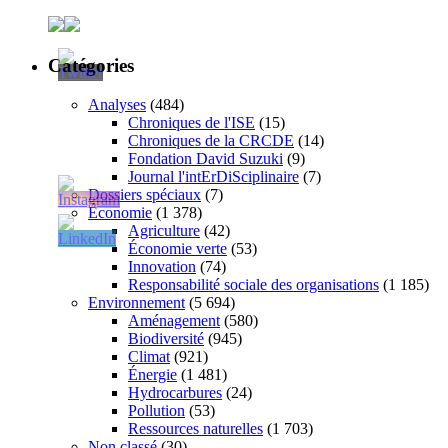
Catégories
Analyses
(484)
Chroniques de l'ISE
(15)
Chroniques de la CRCDE
(14)
Fondation David Suzuki
(9)
Journal l'intErDiSciplinaire
(7)
Dossiers spéciaux
(7)
Économie
(1 378)
Agriculture
(42)
Économie verte
(53)
Innovation
(74)
Responsabilité sociale des organisations
(1 185)
Environnement
(5 694)
Aménagement
(580)
Biodiversité
(945)
Climat
(921)
Énergie
(1 481)
Hydrocarbures
(24)
Pollution
(53)
Ressources naturelles
(1 703)
Non classé
(30)