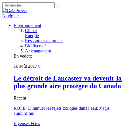
Naviguer
Environnement
Climat
Énergie
Ressources naturelles
Biodiversité
Aménagement
En vedette
16 août 2017
0
Le détroit de Lancaster va devenir la
plus grande aire protégée du Canada
Récent
RQFE- Diminuer les rejets toxiques dans l’eau: J’agis
aujourd’hui
Joyeuses Fêtes