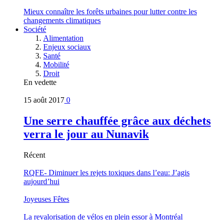
Mieux connaître les forêts urbaines pour lutter contre les
changements climatiques
Société
Alimentation
Enjeux sociaux
Santé
Mobilité
Droit
En vedette
15 août 2017
0
Une serre chauffée grâce aux déchets
verra le jour au Nunavik
Récent
RQFE- Diminuer les rejets toxiques dans l’eau: J’agis
aujourd’hui
Joyeuses Fêtes
La revalorisation de vélos en plein essor à Montréal