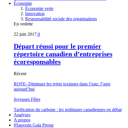
Économie
Économie verte
Innovation
Responsabilité sociale des organisations
En vedette
22 juin 2017
0
Départ réussi pour le premier
répertoire canadien d’entreprises
écoresponsables
Récent
RQFE- Diminuer les rejets toxiques dans l’eau: J’agis
aujourd’hui
Joyeuses Fêtes
Tarification du carbone : les politiques canadiennes en débat
Analyses
A propos
#Sauvons Gaïa Presse