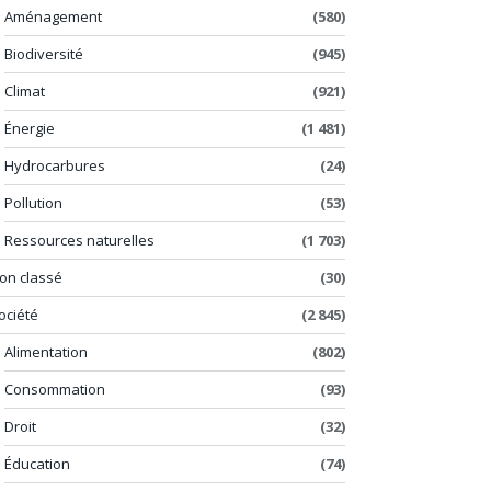
Aménagement
(580)
Biodiversité
(945)
Climat
(921)
Énergie
(1 481)
Hydrocarbures
(24)
Pollution
(53)
Ressources naturelles
(1 703)
on classé
(30)
ociété
(2 845)
Alimentation
(802)
Consommation
(93)
Droit
(32)
Éducation
(74)