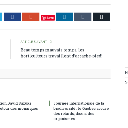
itter
Facebook
Google+
LinkedIn
Tumblr
Courriel
Save
T
ARTICLE SUIVANT
e
Beau temps mauvais temps, les
horticulteurs travaillent d’arrache-pied!
N
S
tion David Suzuki
Journée internationale de la
 retour des monarques
biodiversité : le Québec accuse
des retards, disent des
organismes