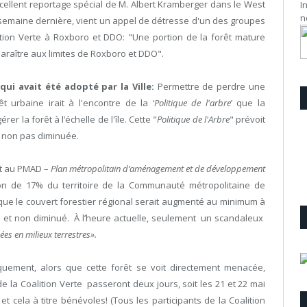
excellent reportage spécial de M. Albert Kramberger dans le West
I
n
 semaine dernière, vient un appel de détresse d'un des groupes
tion Verte à Roxboro et DDO:
"Une portion de la forêt mature
paraître aux limites de Roxboro et DDO".
qui avait été adopté par la Ville:
Permettre de perdre une
êt urbaine irait à l'encontre de la ‘
Politique de l'arbre
’ que la
r la forêt à l’échelle de l'île. Cette "
Politique de l'Arbre
" prévoit
 non pas
diminuée.
ect au PMAD –
Plan métropolitain d’aménagement et de développement
ion de 17% du territoire de la Communauté métropolitaine de
 que le couvert forestier régional serait augmenté au minimum à
é
et non
diminué
. À l’heure actuelle, seulement un scandaleux
ées en milieux terrestres».
quement, alors que cette forêt se voit directement menacée,
 la Coalition Verte passeront deux jours, soit les 21 et 22 mai
et cela à titre bénévoles! (Tous les participants de la Coalition