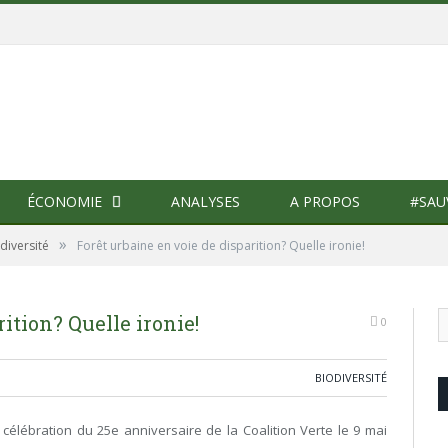
ÉCONOMIE
ANALYSES
A PROPOS
#SAU
»
diversité
Forêt urbaine en voie de disparition? Quelle ironie!
ition? Quelle ironie!
0
BIODIVERSITÉ
 célébration du 25e anniversaire de la Coalition Verte le 9 mai