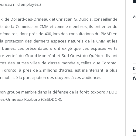
 bureau ni d'employés.)
A
i de Dollard-des-Ormeaux et Christian G. Dubois, conseiller de
ts de la Commission CMM et comme membres, ils ont entendu
mémoires, dont près de 400, lors des consultations du PMAD en
 la protection des derniers espaces naturels de la CMM et les
urbaines. Les présentateurs ont exigé que ces espaces verts
ure verte" du Grand Montréal et Sud-Ouest du Québec. Ils ont
tes des autres villes de classe mondiale, telles que Toronto,
D
 Toronto, à près de 2 millions d'acres, est maintenant la plus
r mobilisé la participation des citoyens à ces audiences.
É
nir son groupe membre dans la défense de la forêt Roxboro / DDO
d-des-Ormeaux Roxboro (CESDDOR).
E