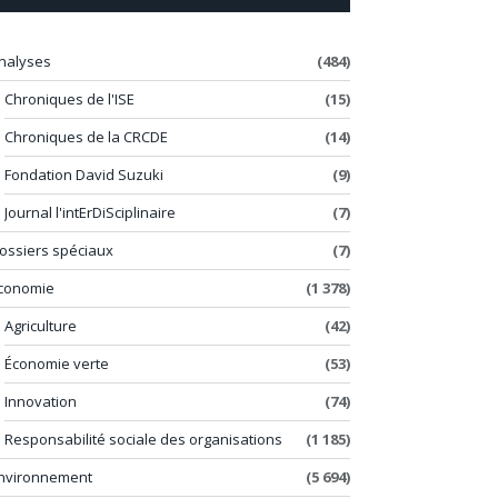
nalyses
(484)
Chroniques de l'ISE
(15)
Chroniques de la CRCDE
(14)
Fondation David Suzuki
(9)
Journal l'intErDiSciplinaire
(7)
ossiers spéciaux
(7)
conomie
(1 378)
Agriculture
(42)
Économie verte
(53)
Innovation
(74)
Responsabilité sociale des organisations
(1 185)
nvironnement
(5 694)