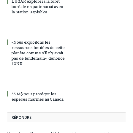
L’UQAR explorera la forêt
boréale en partenariat avec
la Station Uapishka
«Nous exploitons les
ressources limitées de cette
planète comme s’il n’y avait
pas de lendemain», dénonce
l’ONU
55 M$ pour protéger les
espèces marines au Canada
RÉPONDRE