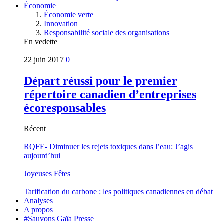
Économie
Économie verte
Innovation
Responsabilité sociale des organisations
En vedette
22 juin 2017
0
Départ réussi pour le premier
répertoire canadien d’entreprises
écoresponsables
Récent
RQFE- Diminuer les rejets toxiques dans l’eau: J’agis
aujourd’hui
Joyeuses Fêtes
Tarification du carbone : les politiques canadiennes en débat
Analyses
A propos
#Sauvons Gaïa Presse