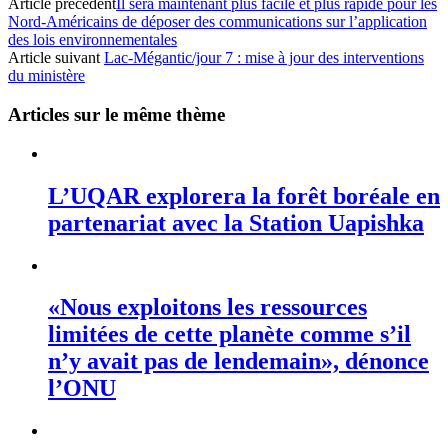
Article précédent
Il sera maintenant plus facile et plus rapide pour les
Nord-Américains de déposer des communications sur l’application
des lois environnementales
Article suivant
Lac-Mégantic/jour 7 : mise à jour des interventions
du ministère
Articles sur le même thème
L’UQAR explorera la forêt boréale en
partenariat avec la Station Uapishka
«Nous exploitons les ressources
limitées de cette planète comme s’il
n’y avait pas de lendemain», dénonce
l’ONU