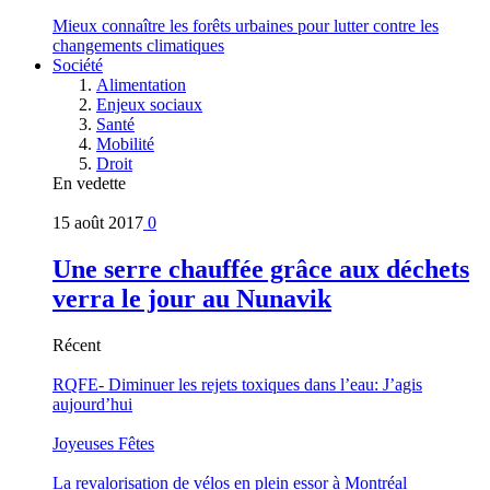
Mieux connaître les forêts urbaines pour lutter contre les
changements climatiques
Société
Alimentation
Enjeux sociaux
Santé
Mobilité
Droit
En vedette
15 août 2017
0
Une serre chauffée grâce aux déchets
verra le jour au Nunavik
Récent
RQFE- Diminuer les rejets toxiques dans l’eau: J’agis
aujourd’hui
Joyeuses Fêtes
La revalorisation de vélos en plein essor à Montréal