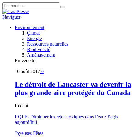
Naviguer
Environnement
Climat
Énergie
Ressources naturelles
Biodiversité
Aménagement
En vedette
16 août 2017
0
Le détroit de Lancaster va devenir la
plus grande aire protégée du Canada
Récent
RQFE- Diminuer les rejets toxiques dans l’eau: J’agis
aujourd’hui
Joyeuses Fêtes