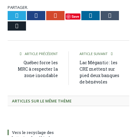
PARTAGER.
Twitter
Facebook
Google+
LinkedIn
Tumblr
Save
Courriel
ARTICLE PRÉCÉDENT
ARTICLE SUIVANT
Québec force les
Lac Mégantic : les
MRC à respecter la
CRE mettent sur
zone inondable
pied deux banques
de bénévoles
ARTICLES SUR LE MÊME THÈME
Vers le recyclage des