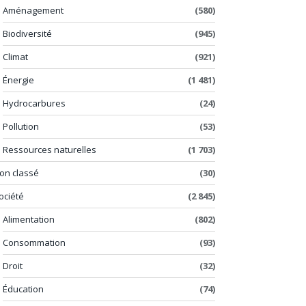
Aménagement
(580)
Biodiversité
(945)
Climat
(921)
Énergie
(1 481)
Hydrocarbures
(24)
Pollution
(53)
Ressources naturelles
(1 703)
on classé
(30)
ociété
(2 845)
Alimentation
(802)
Consommation
(93)
Droit
(32)
Éducation
(74)