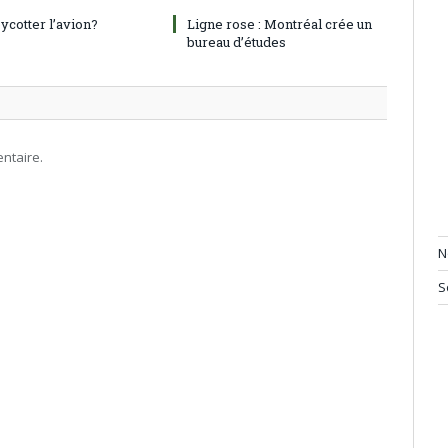
oycotter l’avion?
Ligne rose : Montréal crée un
bureau d’études
ntaire.
N
S