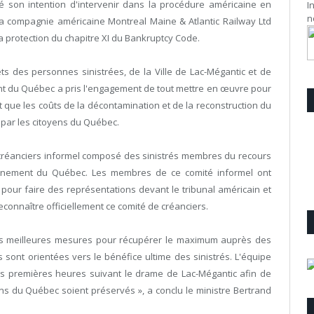
 son intention d'intervenir dans la procédure américaine en
I
n
la compagnie américaine Montreal Maine & Atlantic Railway Ltd
la protection du chapitre XI du Bankruptcy Code.
s des personnes sinistrées, de la Ville de Lac-Mégantic et de
 du Québec a pris l'engagement de tout mettre en œuvre pour
 que les coûts de la décontamination et de la reconstruction du
 par les citoyens du Québec.
de créanciers informel composé des sinistrés membres du recours
uvernement du Québec. Les membres de ce comité informel ont
our faire des représentations devant le tribunal américain et
econnaître officiellement ce comité de créanciers.
s meilleures mesures pour récupérer le maximum auprès des
 sont orientées vers le bénéfice ultime des sinistrés. L'équipe
 les premières heures suivant le drame de Lac-Mégantic afin de
ens du Québec soient préservés », a conclu le ministre Bertrand