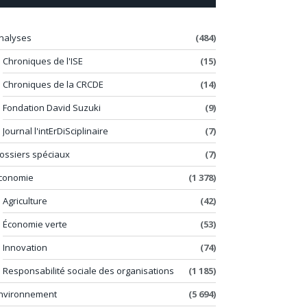
nalyses
(484)
Chroniques de l'ISE
(15)
Chroniques de la CRCDE
(14)
Fondation David Suzuki
(9)
Journal l'intErDiSciplinaire
(7)
ossiers spéciaux
(7)
conomie
(1 378)
Agriculture
(42)
Économie verte
(53)
Innovation
(74)
Responsabilité sociale des organisations
(1 185)
nvironnement
(5 694)