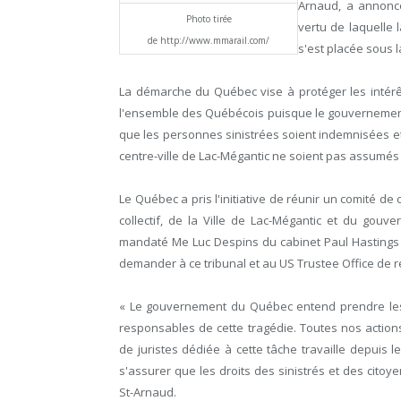
Arnaud, a annoncé
Photo tirée
vertu de laquelle 
de http://www.mmarail.com/
s'est placée sous 
La démarche du Québec vise à protéger les intérêt
l'ensemble des Québécois puisque le gouvernement
que les personnes sinistrées soient indemnisées et
centre-ville de Lac-Mégantic ne soient pas assumés
Le Québec a pris l'initiative de réunir un comité 
collectif, de la Ville de Lac-Mégantic et du go
mandaté Me Luc Despins du cabinet Paul Hastings p
demander à ce tribunal et au US Trustee Office de r
« Le gouvernement du Québec entend prendre le
responsables de cette tragédie. Toutes nos actions
de juristes dédiée à cette tâche travaille depuis
s'assurer que les droits des sinistrés et des citoy
St-Arnaud.