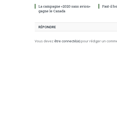
La campagne «2020 sans avion»
Faut-il b
gagne le Canada
RÉPONDRE
Vous devez
être connecté(e)
pour rédiger un comme