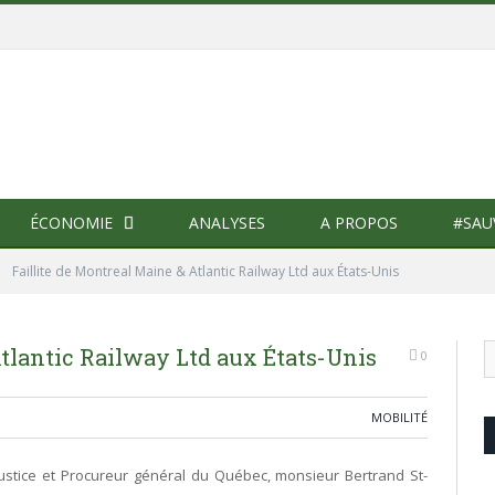
ÉCONOMIE
ANALYSES
A PROPOS
#SAU
»
Faillite de Montreal Maine & Atlantic Railway Ltd aux États-Unis
Atlantic Railway Ltd aux États-Unis
0
MOBILITÉ
Justice et Procureur général du Québec, monsieur Bertrand St-