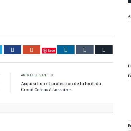
A
itter
Facebook
Google+
LinkedIn
Tumblr
Courriel
Save
D
T
ARTICLE SUIVANT
É
e
Acquisition et protection de la forêt du
e
Grand Coteau à Lorraine
E