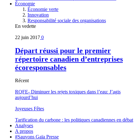
Économie
Économie verte
Innovation
Responsabilité sociale des organisations
En vedette
22 juin 2017
0
Départ réussi pour le premier
répertoire canadien d’entreprises
écoresponsables
Récent
RQFE- Diminuer les rejets toxiques dans l’eau: J’agis
aujourd’hui
Joyeuses Fêtes
Tarification du carbone : les politiques canadiennes en débat
Analyses
A propos
#Sauvons Gaïa Presse