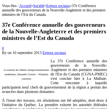
Vous êtes :
Accueil
»
Société
»
Enjeux sociaux
»
37e Conférence
annuelle des gouverneurs de la Nouvelle-Angleterre et des premiers
ministres de l’Est du Canada
37e Conférence annuelle des gouverneurs
de la Nouvelle-Angleterre et des premiers
ministres de l’Est du Canada
0
By
on
10 septembre 2013
Enjeux sociaux
La 37e Conférence annuelle des
gouverneurs de la Nouvelle-
Angleterre et des premiers ministres
Le ministre des Affaires intergouvernementales
de l'Est du Canada (CGNA-PMEC)
canadiennes, Alexandre Cloutier – Wikipedia
s'est conclue hier à La Malbaie.
commons
Cette rencontre à laquelle
participaient neuf chefs de gouvernement de la région a permis des
avancées dans plusieurs domaines.
À l'issue des travaux, six résolutions ont été adoptées, dont deux à
l'initiative du Québec. La première exhorte les autorités fédérales