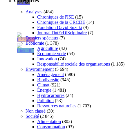
Catégories
Analyses
(484)
Chroniques de l'ISE
(15)
Chroniques de la CRCDE
(14)
Fondation David Suzuki
(9)
Journal l'intErDiSciplinaire
(7)
Dossiers spéciaux
(7)
Économie
(1 378)
Agriculture
(42)
Économie verte
(53)
Innovation
(74)
Responsabilité sociale des organisations
(1 185)
Environnement
(5 694)
Aménagement
(580)
Biodiversité
(945)
Climat
(921)
Énergie
(1 481)
Hydrocarbures
(24)
Pollution
(53)
Ressources naturelles
(1 703)
Non classé
(30)
Société
(2 845)
Alimentation
(802)
Consommation
(93)