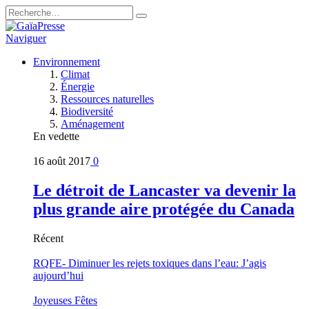
Naviguer
Environnement
Climat
Énergie
Ressources naturelles
Biodiversité
Aménagement
En vedette
16 août 2017
0
Le détroit de Lancaster va devenir la
plus grande aire protégée du Canada
Récent
RQFE- Diminuer les rejets toxiques dans l’eau: J’agis
aujourd’hui
Joyeuses Fêtes