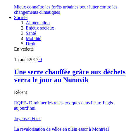
Mieux connaître les forêts urbaines pour lutter contre les
changements climatiques
Société
Alimentation
Enjeux sociaux
Santé
Mobilité
Droit
En vedette
15 août 2017
0
Une serre chauffée grâce aux déchets
verra le jour au Nunavik
Récent
RQFE- Diminuer les rejets toxiques dans l’eau: J’agis
aujourd’hui
Joyeuses Fêtes
La revalorisation de vélos en plein essor à Montréal