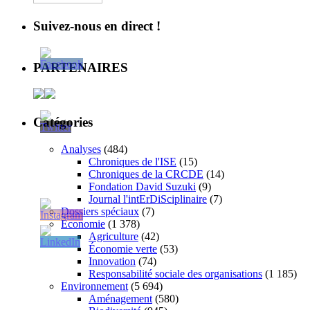
Suivez-nous en direct !
PARTENAIRES
Catégories
Analyses
(484)
Chroniques de l'ISE
(15)
Chroniques de la CRCDE
(14)
Fondation David Suzuki
(9)
Journal l'intErDiSciplinaire
(7)
Dossiers spéciaux
(7)
Économie
(1 378)
Agriculture
(42)
Économie verte
(53)
Innovation
(74)
Responsabilité sociale des organisations
(1 185)
Environnement
(5 694)
Aménagement
(580)