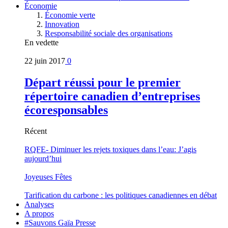
Économie
Économie verte
Innovation
Responsabilité sociale des organisations
En vedette
22 juin 2017
0
Départ réussi pour le premier
répertoire canadien d’entreprises
écoresponsables
Récent
RQFE- Diminuer les rejets toxiques dans l’eau: J’agis
aujourd’hui
Joyeuses Fêtes
Tarification du carbone : les politiques canadiennes en débat
Analyses
A propos
#Sauvons Gaïa Presse