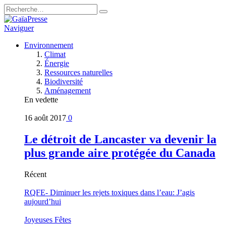
Naviguer
Environnement
Climat
Énergie
Ressources naturelles
Biodiversité
Aménagement
En vedette
16 août 2017
0
Le détroit de Lancaster va devenir la
plus grande aire protégée du Canada
Récent
RQFE- Diminuer les rejets toxiques dans l’eau: J’agis
aujourd’hui
Joyeuses Fêtes