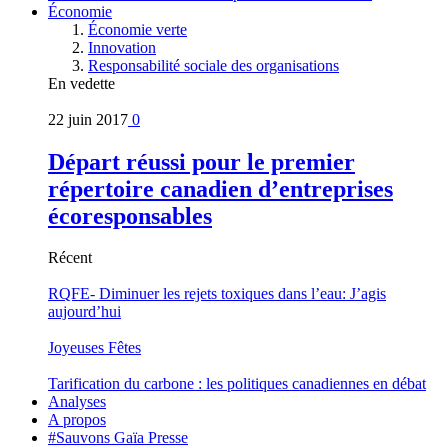
Économie
Économie verte
Innovation
Responsabilité sociale des organisations
En vedette
22 juin 2017
0
Départ réussi pour le premier
répertoire canadien d’entreprises
écoresponsables
Récent
RQFE- Diminuer les rejets toxiques dans l’eau: J’agis
aujourd’hui
Joyeuses Fêtes
Tarification du carbone : les politiques canadiennes en débat
Analyses
A propos
#Sauvons Gaïa Presse