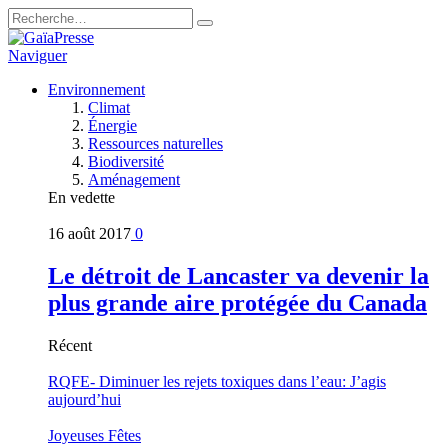
Naviguer
Environnement
Climat
Énergie
Ressources naturelles
Biodiversité
Aménagement
En vedette
16 août 2017
0
Le détroit de Lancaster va devenir la
plus grande aire protégée du Canada
Récent
RQFE- Diminuer les rejets toxiques dans l’eau: J’agis
aujourd’hui
Joyeuses Fêtes