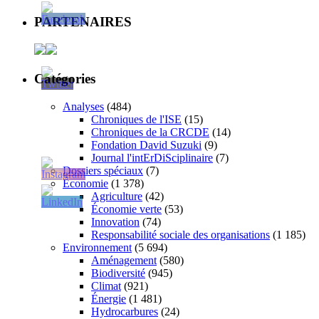
PARTENAIRES
Catégories
Analyses
(484)
Chroniques de l'ISE
(15)
Chroniques de la CRCDE
(14)
Fondation David Suzuki
(9)
Journal l'intErDiSciplinaire
(7)
Dossiers spéciaux
(7)
Économie
(1 378)
Agriculture
(42)
Économie verte
(53)
Innovation
(74)
Responsabilité sociale des organisations
(1 185)
Environnement
(5 694)
Aménagement
(580)
Biodiversité
(945)
Climat
(921)
Énergie
(1 481)
Hydrocarbures
(24)