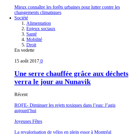
Mieux connaître les forêts urbaines pour lutter contre les
changements climatiques
Société
Alimentation
Enjeux sociaux
Santé
Mobilité
Droit
En vedette
15 août 2017
0
Une serre chauffée grâce aux déchets
verra le jour au Nunavik
Récent
RQFE- Diminuer les rejets toxiques dans l’eau: J’agis
aujourd’hui
Joyeuses Fêtes
La revalorisation de vélos en plein essor à Montréal