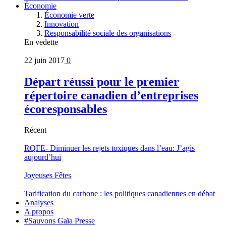
Économie
Économie verte
Innovation
Responsabilité sociale des organisations
En vedette
22 juin 2017
0
Départ réussi pour le premier
répertoire canadien d’entreprises
écoresponsables
Récent
RQFE- Diminuer les rejets toxiques dans l’eau: J’agis
aujourd’hui
Joyeuses Fêtes
Tarification du carbone : les politiques canadiennes en débat
Analyses
A propos
#Sauvons Gaïa Presse