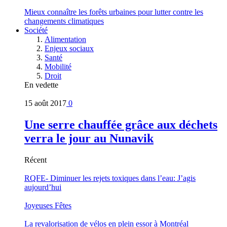
Mieux connaître les forêts urbaines pour lutter contre les
changements climatiques
Société
Alimentation
Enjeux sociaux
Santé
Mobilité
Droit
En vedette
15 août 2017
0
Une serre chauffée grâce aux déchets
verra le jour au Nunavik
Récent
RQFE- Diminuer les rejets toxiques dans l’eau: J’agis
aujourd’hui
Joyeuses Fêtes
La revalorisation de vélos en plein essor à Montréal