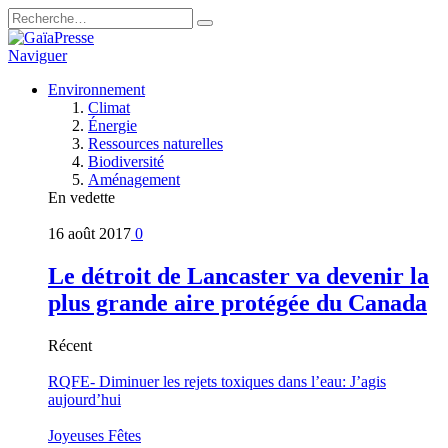
Naviguer
Environnement
Climat
Énergie
Ressources naturelles
Biodiversité
Aménagement
En vedette
16 août 2017
0
Le détroit de Lancaster va devenir la
plus grande aire protégée du Canada
Récent
RQFE- Diminuer les rejets toxiques dans l’eau: J’agis
aujourd’hui
Joyeuses Fêtes