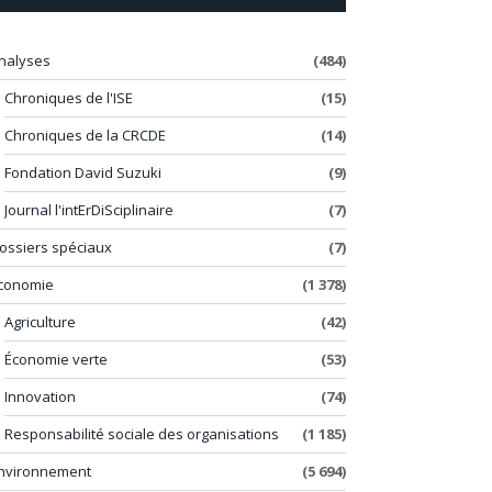
nalyses
(484)
Chroniques de l'ISE
(15)
Chroniques de la CRCDE
(14)
Fondation David Suzuki
(9)
Journal l'intErDiSciplinaire
(7)
ossiers spéciaux
(7)
conomie
(1 378)
Agriculture
(42)
Économie verte
(53)
Innovation
(74)
Responsabilité sociale des organisations
(1 185)
nvironnement
(5 694)