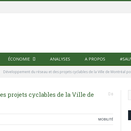
ÉCONOMIE
ANALYSES
A PROPOS
#SAU
»
Développement du réseau et des projets cyclables de la Ville de Montréal p
 projets cyclables de la Ville de
0
MOBILITÉ