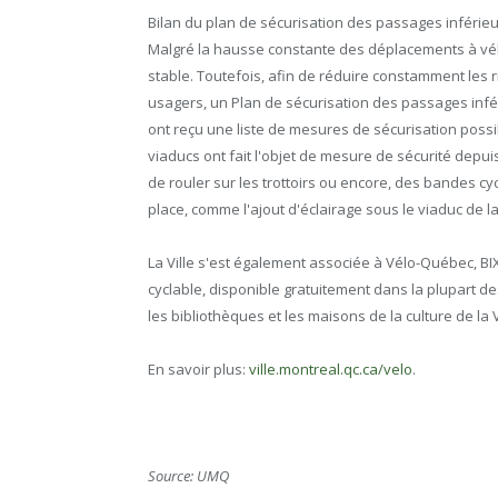
Bilan du plan de sécurisation des passages inférie
Malgré la hausse constante des déplacements à vélo
stable. Toutefois, afin de réduire constamment les r
usagers, un Plan de sécurisation des passages infé
ont reçu une liste de mesures de sécurisation possib
viaducs ont fait l'objet de mesure de sécurité depu
de rouler sur les trottoirs ou encore, des bandes
place, comme l'ajout d'éclairage sous le viaduc de la
La Ville s'est également associée à Vélo-Québec, BI
cyclable, disponible gratuitement dans la plupart 
les bibliothèques et les maisons de la culture de la V
En savoir plus:
ville.montreal.qc.ca/velo
.
Source: UMQ