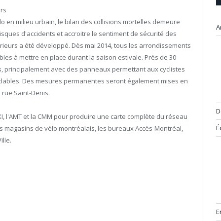
urs
 en milieu urbain, le bilan des collisions mortelles demeure
A
isques d'accidents et accroitre le sentiment de sécurité des
rieurs a été développé. Dès mai 2014, tous les arrondissements
les à mettre en place durant la saison estivale. Près de 30
is, principalement avec des panneaux permettant aux cyclistes
 cyclables. Des mesures permanentes seront également mises en
 rue Saint-Denis.
D
XI, l'AMT et la CMM pour produire une carte complète du réseau
É
des magasins de vélo montréalais, les bureaux Accès-Montréal,
ille.
E