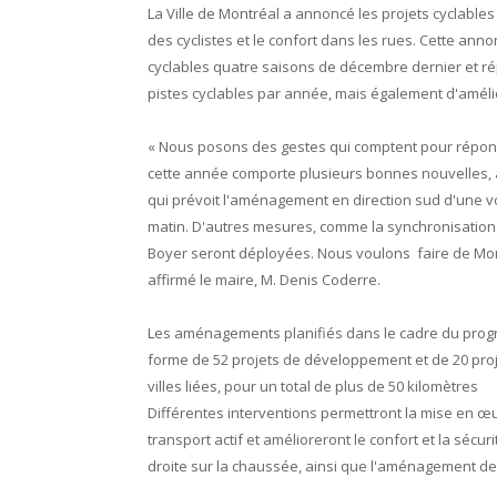
La Ville de Montréal a annoncé les projets cyclables d
des cyclistes et le confort dans les rues. Cette anno
cyclables quatre saisons de décembre dernier et ré
pistes cyclables par année, mais également d'amélio
« Nous posons des gestes qui comptent pour répond
cette année comporte plusieurs bonnes nouvelles, a
qui prévoit l'aménagement en direction sud d'une v
matin. D'autres mesures, comme la synchronisation de
Boyer seront déployées. Nous voulons faire de Montr
affirmé le maire, M. Denis Coderre.
Les aménagements planifiés dans le cadre du progr
forme de 52 projets de développement et de 20 proj
villes liées, pour un total de plus de 50 kilomètres
Différentes interventions permettront la mise en œu
transport actif et amélioreront le confort et la séc
droite sur la chaussée, ainsi que l'aménagement de