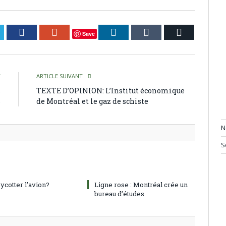
itter
Facebook
Google+
LinkedIn
Tumblr
Courriel
Save
T
ARTICLE SUIVANT
s
TEXTE D’OPINION: L’Institut économique
s
de Montréal et le gaz de schiste
N
S
oycotter l’avion?
Ligne rose : Montréal crée un
bureau d’études