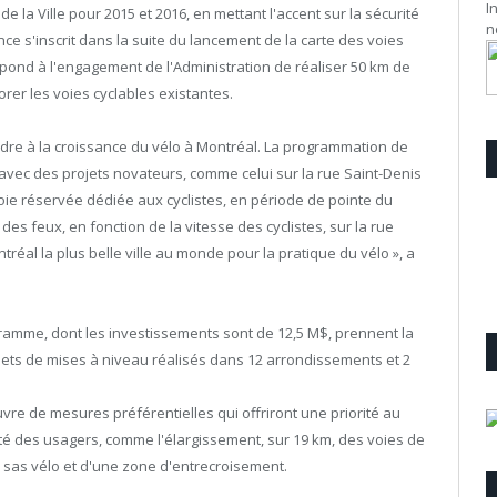
I
e la Ville pour 2015 et 2016, en mettant l'accent sur la sécurité
n
nce s'inscrit dans la suite du lancement de la carte des voies
pond à l'engagement de l'Administration de réaliser 50 km de
rer les voies cyclables existantes.
re à la croissance du vélo à Montréal. La programmation de
vec des projets novateurs, comme celui sur la rue Saint-Denis
oie réservée dédiée aux cyclistes, en période de pointe du
s feux, en fonction de la vitesse des cyclistes, sur la rue
éal la plus belle ville au monde pour la pratique du vélo », a
amme, dont les investissements sont de 12,5 M$, prennent la
ets de mises à niveau réalisés dans 12 arrondissements et 2
vre de mesures préférentielles qui offriront une priorité au
urité des usagers, comme l'élargissement, sur 19 km, des voies de
 sas vélo et d'une zone d'entrecroisement.