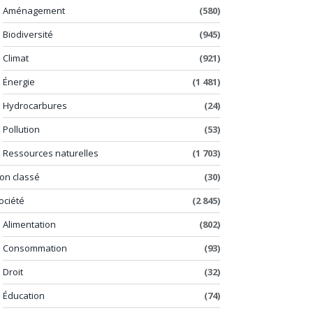
Aménagement
(580)
Biodiversité
(945)
Climat
(921)
Énergie
(1 481)
Hydrocarbures
(24)
Pollution
(53)
Ressources naturelles
(1 703)
on classé
(30)
ociété
(2 845)
Alimentation
(802)
Consommation
(93)
Droit
(32)
Éducation
(74)