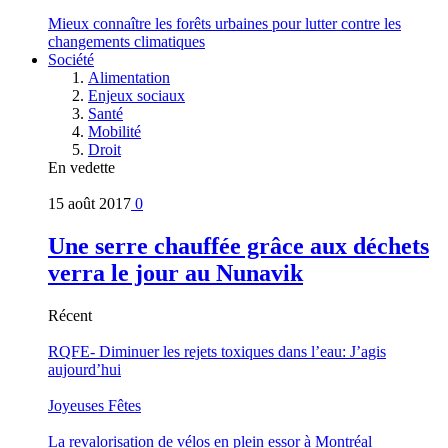
Mieux connaître les forêts urbaines pour lutter contre les
changements climatiques
Société
Alimentation
Enjeux sociaux
Santé
Mobilité
Droit
En vedette
15 août 2017
0
Une serre chauffée grâce aux déchets
verra le jour au Nunavik
Récent
RQFE- Diminuer les rejets toxiques dans l’eau: J’agis
aujourd’hui
Joyeuses Fêtes
La revalorisation de vélos en plein essor à Montréal