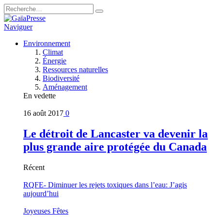
Naviguer
Environnement
Climat
Énergie
Ressources naturelles
Biodiversité
Aménagement
En vedette
16 août 2017
0
Le détroit de Lancaster va devenir la
plus grande aire protégée du Canada
Récent
RQFE- Diminuer les rejets toxiques dans l’eau: J’agis
aujourd’hui
Joyeuses Fêtes