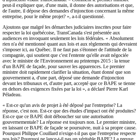
peut-il expliquer que, d'une main, il donne des autorisations et que,
de l'autre, il dépose des demandes d'injonction concernant la même
entreprise, pour le même projet? », a-t-il questionné.
Ajoutons que malgré les démarches judiciaires inscrites pour faire
respecter la loi québécoise, TransCanada s'est présentée aux
audiences en invoquant seulement les lois fédérales. « Absolument
rien n'a été mentionné quant aux lois et aux règlements qui devraient
s'imposer ici, au Québec. Il ne faut pas s'étonner de l'attitude de la
compagnie, qui soutient que c'est l'entente qu'elle avait négociée
avec le ministre de l'Environnement au printemps 2015 : la tenue
d'un BAPE de façade, pour sauver les apparences. Le premier
ministre doit rapidement clarifier la situation, étant donné que son
gouvernement a, d'une part, déposé une demande d'injonction
devant les tribunaux et, d'autre part, accepté que ce BAPE se tienne
en dehors des exigences fixées par la loi », a déclaré Pierre Karl
Péladeau.
« Est-ce qu'un avis de projet à été déposé par l'entreprise? La
réponse, c'est non. Est-ce que des études d'impact ont été produites?
Est-ce que ce BAPE doit déboucher sur une autorisation
gouvernementale? La réponse est toujours non. Le premier ministre,
en laissant ce BAPE de façade se poursuivre, nuit à sa propre cause.
Pourquoi Philippe Couillard n'exige-t-il pas que l'entreprise respecte
nos lois? Pourquoi ne lance-t-il pas un véritable BAPE? La preuve