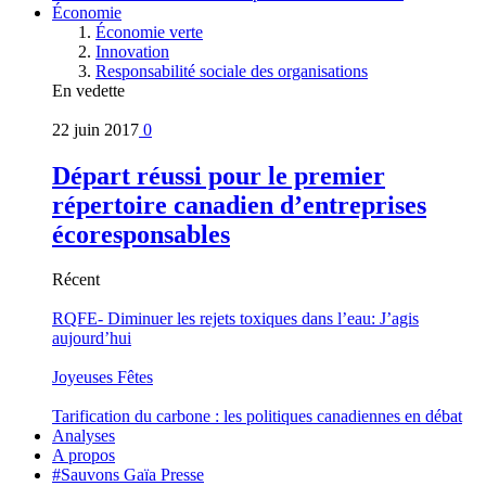
Économie
Économie verte
Innovation
Responsabilité sociale des organisations
En vedette
22 juin 2017
0
Départ réussi pour le premier
répertoire canadien d’entreprises
écoresponsables
Récent
RQFE- Diminuer les rejets toxiques dans l’eau: J’agis
aujourd’hui
Joyeuses Fêtes
Tarification du carbone : les politiques canadiennes en débat
Analyses
A propos
#Sauvons Gaïa Presse