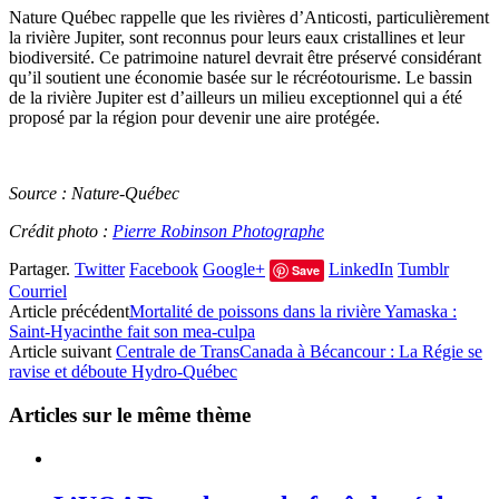
Nature Québec rappelle que les rivières d’Anticosti, particulièrement
la rivière Jupiter, sont reconnus pour leurs eaux cristallines et leur
biodiversité. Ce patrimoine naturel devrait être préservé considérant
qu’il soutient une économie basée sur le récréotourisme. Le bassin
de la rivière Jupiter est d’ailleurs un milieu exceptionnel qui a été
proposé par la région pour devenir une aire protégée.
Source : Nature-Québec
Crédit photo :
Pierre Robinson Photographe
Partager.
Twitter
Facebook
Google+
LinkedIn
Tumblr
Save
Courriel
Article précédent
Mortalité de poissons dans la rivière Yamaska :
Saint-Hyacinthe fait son mea-culpa
Article suivant
Centrale de TransCanada à Bécancour : La Régie se
ravise et déboute Hydro-Québec
Articles sur le même thème