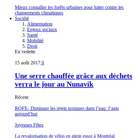
Mieux connaître les forêts urbaines pour lutter contre les
changements climatiques
Société
Alimentation
Enjeux sociaux
Santé
Mobilité
Droit
En vedette
15 août 2017
0
Une serre chauffée grâce aux déchets
verra le jour au Nunavik
Récent
RQFE- Diminuer les rejets toxiques dans l’eau: J’agis
aujourd’hui
Joyeuses Fêtes
La revalorisation de vélos en plein essor à Montréal