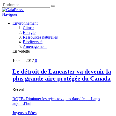
Naviguer
Environnement
Climat
Énergie
Ressources naturelles
Biodiversité
Aménagement
En vedette
16 août 2017
0
Le détroit de Lancaster va devenir la
plus grande aire protégée du Canada
Récent
RQFE- Diminuer les rejets toxiques dans l’eau: J’agis
aujourd’hui
Joyeuses Fêtes