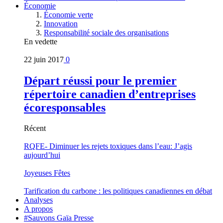
Économie
Économie verte
Innovation
Responsabilité sociale des organisations
En vedette
22 juin 2017
0
Départ réussi pour le premier
répertoire canadien d’entreprises
écoresponsables
Récent
RQFE- Diminuer les rejets toxiques dans l’eau: J’agis
aujourd’hui
Joyeuses Fêtes
Tarification du carbone : les politiques canadiennes en débat
Analyses
A propos
#Sauvons Gaïa Presse