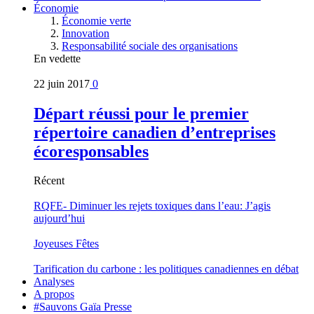
Économie
Économie verte
Innovation
Responsabilité sociale des organisations
En vedette
22 juin 2017
0
Départ réussi pour le premier
répertoire canadien d’entreprises
écoresponsables
Récent
RQFE- Diminuer les rejets toxiques dans l’eau: J’agis
aujourd’hui
Joyeuses Fêtes
Tarification du carbone : les politiques canadiennes en débat
Analyses
A propos
#Sauvons Gaïa Presse