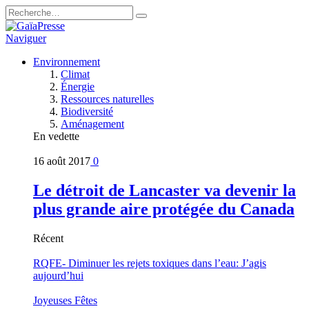
Naviguer
Environnement
Climat
Énergie
Ressources naturelles
Biodiversité
Aménagement
En vedette
16 août 2017
0
Le détroit de Lancaster va devenir la
plus grande aire protégée du Canada
Récent
RQFE- Diminuer les rejets toxiques dans l’eau: J’agis
aujourd’hui
Joyeuses Fêtes