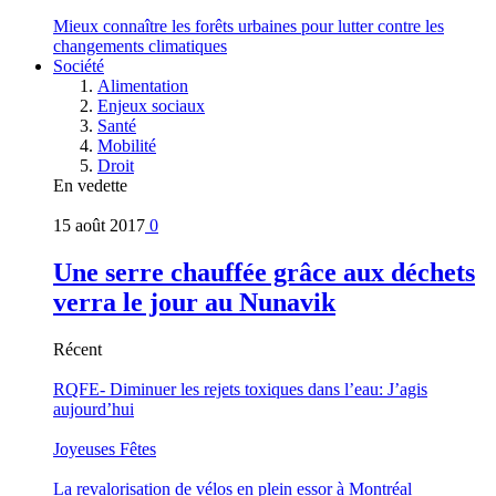
Mieux connaître les forêts urbaines pour lutter contre les
changements climatiques
Société
Alimentation
Enjeux sociaux
Santé
Mobilité
Droit
En vedette
15 août 2017
0
Une serre chauffée grâce aux déchets
verra le jour au Nunavik
Récent
RQFE- Diminuer les rejets toxiques dans l’eau: J’agis
aujourd’hui
Joyeuses Fêtes
La revalorisation de vélos en plein essor à Montréal