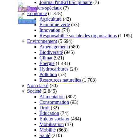
Journal l'intErDiSciplinaire
(7)
Dossiers spéciaux
(7)
Économie
(1 378)
Agriculture
(42)
Économie verte
(53)
Innovation
(74)
Responsabilité sociale des organisations
(1 185)
Environnement
(5 694)
Aménagement
(580)
Biodiversité
(945)
Climat
(921)
Énergie
(1 481)
Hydrocarbures
(24)
Pollution
(53)
Ressources naturelles
(1 703)
Non classé
(30)
Société
(2 845)
Alimentation
(802)
Consommation
(93)
Droit
(32)
Éducation
(74)
Enjeux sociaux
(464)
Mobilisation
(47)
Mobilité
(668)
Santé
(210)