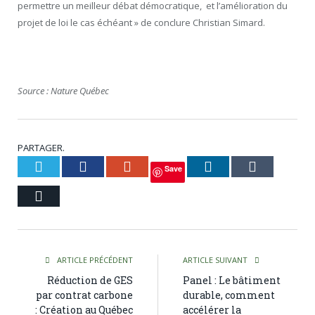
permettre un meilleur débat démocratique, et l’amélioration du
projet de loi le cas échéant » de conclure Christian Simard.
Source : Nature Québec
PARTAGER.
Twitter
Facebook
Google+
LinkedIn
Tumblr
Save
Courriel
ARTICLE PRÉCÉDENT
ARTICLE SUIVANT
Réduction de GES
Panel : Le bâtiment
par contrat carbone
durable, comment
: Création au Québec
accélérer la