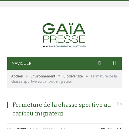
NAVIGUER
»
»
»
Accueil
Environnement
Biodiversité
Fermeture de la
chasse sportive au caribou migrateur
Fermeture de la chasse sportive au
0
caribou migrateur
BY
_GAIAPRESSE
ON
26 DÉCEMBRE 2016
BIODIVERSITÉ