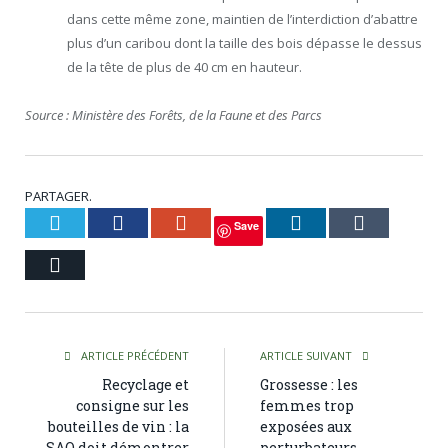
dans cette même zone, maintien de l’interdiction d’abattre
plus d’un caribou dont la taille des bois dépasse le dessus
de la tête de plus de 40 cm en hauteur.
Source : Ministère des Forêts, de la Faune et des Parcs
PARTAGER.
Twitter
Facebook
Google+
LinkedIn
Tumblr
Save
Courriel
ARTICLE PRÉCÉDENT
ARTICLE SUIVANT
Recyclage et
Grossesse : les
consigne sur les
femmes trop
bouteilles de vin : la
exposées aux
SAQ doit démontrer
perturbateurs