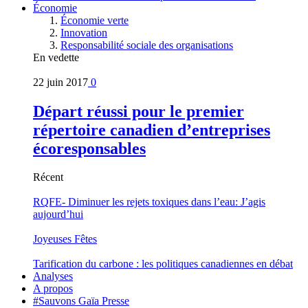
Économie
Économie verte
Innovation
Responsabilité sociale des organisations
En vedette
22 juin 2017
0
Départ réussi pour le premier
répertoire canadien d’entreprises
écoresponsables
Récent
RQFE- Diminuer les rejets toxiques dans l’eau: J’agis
aujourd’hui
Joyeuses Fêtes
Tarification du carbone : les politiques canadiennes en débat
Analyses
A propos
#Sauvons Gaïa Presse