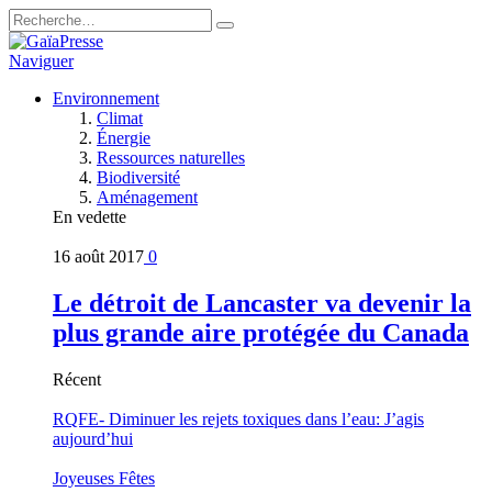
Naviguer
Environnement
Climat
Énergie
Ressources naturelles
Biodiversité
Aménagement
En vedette
16 août 2017
0
Le détroit de Lancaster va devenir la
plus grande aire protégée du Canada
Récent
RQFE- Diminuer les rejets toxiques dans l’eau: J’agis
aujourd’hui
Joyeuses Fêtes