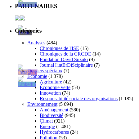
PARTENAIRES
Catégories
Analyses
(484)
Chroniques de l'ISE
(15)
Chroniques de la CRCDE
(14)
Fondation David Suzuki
(9)
Journal l'intErDiSciplinaire
(7)
Dossiers spéciaux
(7)
Économie
(1 378)
Agriculture
(42)
Économie verte
(53)
Innovation
(74)
Responsabilité sociale des organisations
(1 185)
Environnement
(5 694)
Aménagement
(580)
Biodiversité
(945)
Climat
(921)
Énergie
(1 481)
Hydrocarbures
(24)
Pollution
(53)