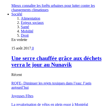
Mieux connaître les forêts urbaines pour lutter contre les
changements climatiques
Société
Alimentation
Enjeux sociaux
Santé
Mobilité
Droit
En vedette
15 août 2017
0
Une serre chauffée grâce aux déchets
verra le jour au Nunavik
Récent
RQFE- Diminuer les rejets toxiques dans l’eau: J’agis
aujourd’hui
Joyeuses Fêtes
La revalorisation de vélos en plein essor à Montréal