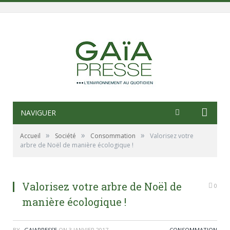
NAVIGUER
»
»
»
Accueil
Société
Consommation
Valorisez votre
arbre de Noël de manière écologique !
Valorisez votre arbre de Noël de
0
manière écologique !
BY
_GAIAPRESSE
ON
3 JANVIER 2017
CONSOMMATION