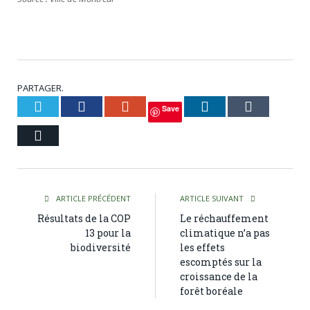
PARTAGER.
Twitter
Facebook
Google+
LinkedIn
Tumblr
Save
Courriel
ARTICLE PRÉCÉDENT
ARTICLE SUIVANT
Résultats de la COP
Le réchauffement
13 pour la
climatique n’a pas
biodiversité
les effets
escomptés sur la
croissance de la
forêt boréale