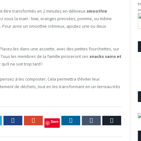
I
n
t être transformés en 2 minutes en délicieux
smoothie
vez sous la main : kiwi, oranges pressées, pomme, ou même
etc. Pour avoir un smoothie crémeux, ajoutez une ou deux
Placez-les dans une assiette, avec des petites fourchettes, sur
 Tous les membres de la famille picoreront ces
snacks sains et
u’il ne soit trop tard !
 pensez à les composter. Cela permettra d’éviter leur
aitement de déchets, tout en les transformant en un terreau très
itter
Facebook
Google+
LinkedIn
Tumblr
Courriel
Save