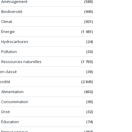
Aménagement
(580)
Biodiversité
(945)
Climat
(921)
Énergie
(1 481)
Hydrocarbures
(24)
Pollution
(53)
Ressources naturelles
(1 703)
on classé
(30)
ociété
(2 845)
Alimentation
(802)
Consommation
(93)
Droit
(32)
Éducation
(74)
Enjeux sociaux
(464)