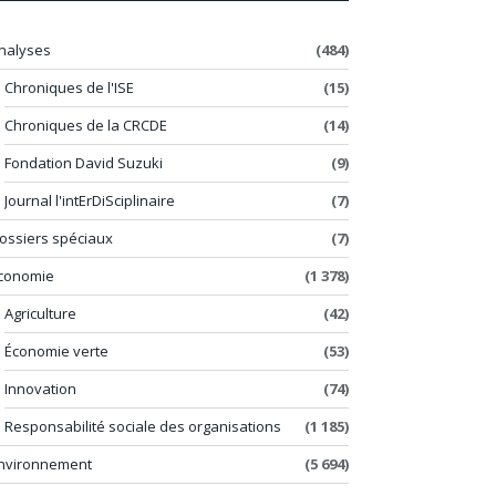
nalyses
(484)
Chroniques de l'ISE
(15)
Chroniques de la CRCDE
(14)
Fondation David Suzuki
(9)
Journal l'intErDiSciplinaire
(7)
ossiers spéciaux
(7)
conomie
(1 378)
Agriculture
(42)
Économie verte
(53)
Innovation
(74)
Responsabilité sociale des organisations
(1 185)
nvironnement
(5 694)