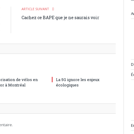
T
ARTICLE SUIVANT
A
e
Cachez ce BAPE que je ne saurais voir
e
e
D
É
risation de vélos en
La 5G ignore les enjeux
sor à Montréal
écologiques
ntaire.
E