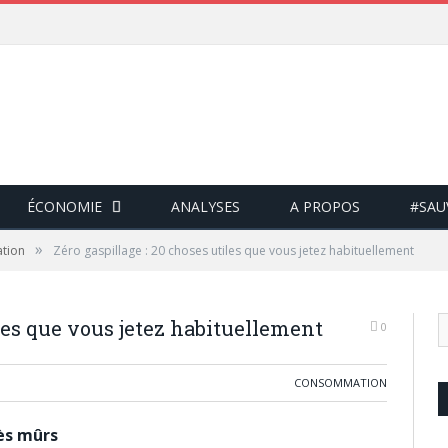
ÉCONOMIE
ANALYSES
A PROPOS
#SAU
»
tion
Zéro gaspillage : 20 choses utiles que vous jetez habituellement
iles que vous jetez habituellement
0
CONSOMMATION
rès mûrs