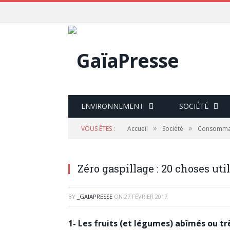
ENVIRONNEMENT
SOCIÉTÉ
»
»
VOUS ÊTES :
Accueil
Société
Consomma
Zéro gaspillage : 20 choses ut
BY
_GAIAPRESSE
ON
27 FÉVRIER 2017
1- Les fruits (et légumes) abîmés ou t