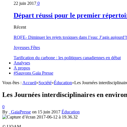
22 juin 2017
0
Départ réussi pour le premier répertoi
Récent
RQFE- Diminuer les rejets toxiques dans l’eau: J’agis aujourd’
Joyeuses Fêtes
Tarification du carbone : les politiques canadiennes en débat
Analyses
A propos
#Sauvons Gaïa Presse
Vous êtes :
Accueil
»
Société
»
Éducation
»
Les Journées interdisciplinai
Les Journées interdisciplinaires en envir
0
By
_GaiaPresse
on
15 juin 2017
Éducation
© UQAM