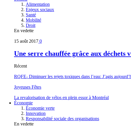
Alimentation
Enjeux sociaux
Santé
Mobilité
Droit
En vedette
15 août 2017
0
Une serre chauffée grâce aux déchets v
Récent
RQFE- Diminuer les rejets toxiques dans l’eau: J’agis aujourd’
Joyeuses Fêtes
La revalorisation de vélos en plein essor à Montréal
Économie
Économie verte
Innovation
Responsabilité sociale des organisations
En vedette