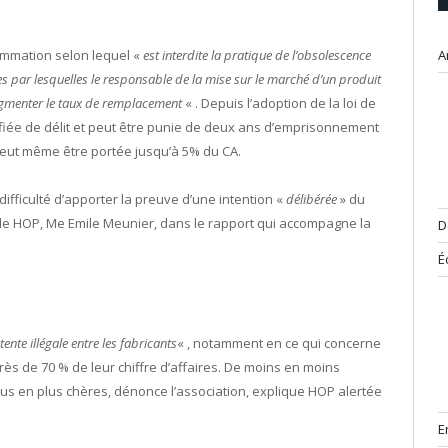
sommation selon lequel «
est interdite la pratique de l’obsolescence
A
s par lesquelles le responsable de la mise sur le marché d’un produit
augmenter le taux de remplacement
« . Depuis l’adoption de la loi de
lifiée de délit et peut être punie de deux ans d’emprisonnement
peut même être portée jusqu’à 5% du CA.
a difficulté d’apporter la preuve d’une intention «
délibérée
» du
t de HOP, Me Emile Meunier, dans le rapport qui accompagne la
D
É
tente illégale entre les fabricants
« , notamment en ce qui concerne
rès de 70 % de leur chiffre d’affaires. De moins en moins
lus en plus chères, dénonce l’association, explique HOP alertée
E