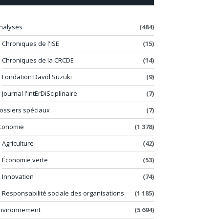
nalyses
(484)
Chroniques de l'ISE
(15)
Chroniques de la CRCDE
(14)
Fondation David Suzuki
(9)
Journal l'intErDiSciplinaire
(7)
ossiers spéciaux
(7)
conomie
(1 378)
Agriculture
(42)
Économie verte
(53)
Innovation
(74)
Responsabilité sociale des organisations
(1 185)
nvironnement
(5 694)