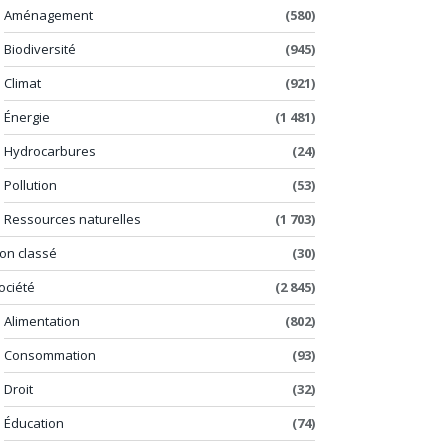
Aménagement
(580)
Biodiversité
(945)
Climat
(921)
Énergie
(1 481)
Hydrocarbures
(24)
Pollution
(53)
Ressources naturelles
(1 703)
on classé
(30)
ociété
(2 845)
Alimentation
(802)
Consommation
(93)
Droit
(32)
Éducation
(74)