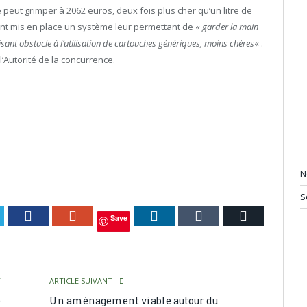
tre peut grimper à 2062 euros, deux fois plus cher qu’un litre de
 ont mis en place un système leur permettant de «
garder la main
isant obstacle à l’utilisation de cartouches génériques, moins chères
« .
l’Autorité de la concurrence.
N
S
itter
Facebook
Google+
LinkedIn
Tumblr
Courriel
Save
T
ARTICLE SUIVANT
e
Un aménagement viable autour du