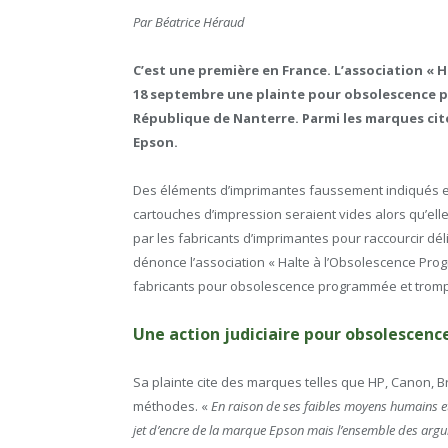
Par Béatrice Héraud
C’est une première en France. L’association «
18 septembre une plainte pour obsolescence 
République de Nanterre. Parmi les marques cité
Epson.
Des éléments d’imprimantes faussement indiqués en
cartouches d’impression seraient vides alors qu’ell
par les fabricants d’imprimantes pour raccourcir dél
dénonce l’association « Halte à l’Obsolescence Progr
fabricants pour obsolescence programmée et tromp
Une action judiciaire pour obsolescen
Sa plainte cite des marques telles que HP, Canon, Br
méthodes. «
En raison de ses faibles moyens humains et
jet d’encre de la marque Epson mais l’ensemble des argu