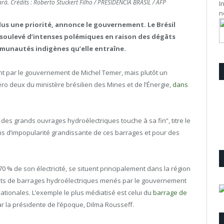
rá. Crédits : Roberto Stuckert Filho / PRESIDENCIA BRASIL / AFP
I
n
lus une priorité, annonce le gouvernement. Le Brésil
a soulevé d’intenses polémiques en raison des dégâts
munautés indigènes qu’elle entraîne.
t par le gouvernement de Michel Temer, mais plutôt un
ro deux du ministère brésilien des Mines et de l’Énergie,
dans
 des grands ouvrages hydroélectriques touche à sa fin”, titre le
sons d’impopularité grandissante de ces barrages et pour des
 % de son électricité, se situent principalement dans la région
jets de barrages hydroélectriques menés par le gouvernement
nationales. L’exemple le plus médiatisé est celui du
barrage de
r la présidente de l’époque, Dilma Rousseff.