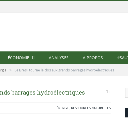
ÉCONOMIE
ANALYSES
A PROPOS
#SAU
»
rgie
Le Brésil tourne le dos aux grands barrages hydroélectriques
ands barrages hydroélectriques
0
ÉNERGIE
,
RESSOURCES NATURELLES