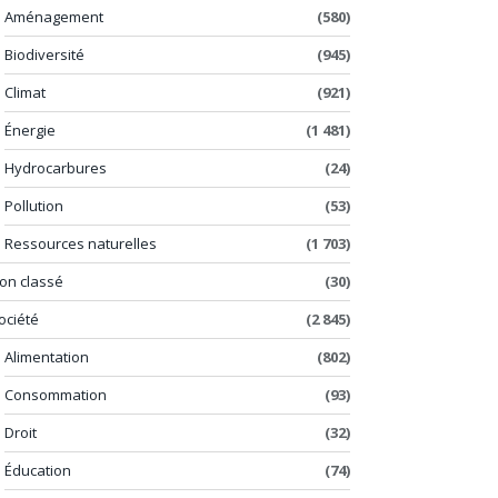
Aménagement
(580)
Biodiversité
(945)
Climat
(921)
Énergie
(1 481)
Hydrocarbures
(24)
Pollution
(53)
Ressources naturelles
(1 703)
on classé
(30)
ociété
(2 845)
Alimentation
(802)
Consommation
(93)
Droit
(32)
Éducation
(74)