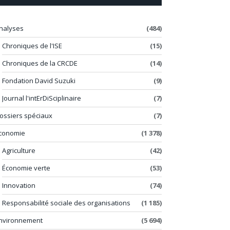
nalyses
(484)
Chroniques de l'ISE
(15)
Chroniques de la CRCDE
(14)
Fondation David Suzuki
(9)
Journal l'intErDiSciplinaire
(7)
ossiers spéciaux
(7)
conomie
(1 378)
Agriculture
(42)
Économie verte
(53)
Innovation
(74)
Responsabilité sociale des organisations
(1 185)
nvironnement
(5 694)