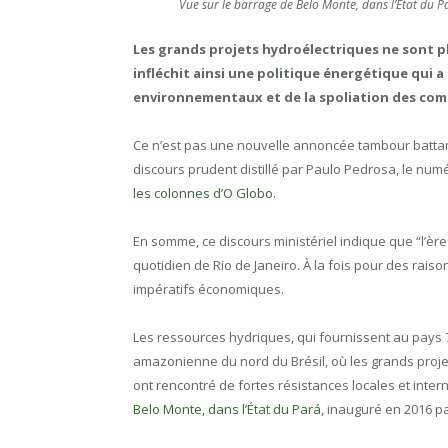
Vue sur le barrage de Belo Monte, dans l’État du Pa
Les grands projets hydroélectriques ne sont p
infléchit ainsi une politique énergétique qui 
environnementaux et de la spoliation des com
Ce n’est pas une nouvelle annoncée tambour battan
discours prudent distillé par Paulo Pedrosa, le numé
les colonnes d’O Globo.
En somme, ce discours ministériel indique que “l’ère
quotidien de Rio de Janeiro. À la fois pour des rai
impératifs économiques.
Les ressources hydriques, qui fournissent au pays 70
amazonienne du nord du Brésil, où les grands pro
ont rencontré de fortes résistances locales et inter
Belo Monte, dans l’État du Pará,
inauguré en 2016 pa