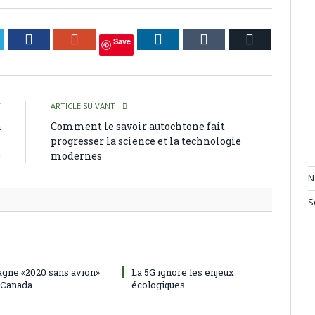
itter
Facebook
Google+
LinkedIn
Tumblr
Courriel
Save
T
ARTICLE SUIVANT
à
Comment le savoir autochtone fait
s
progresser la science et la technologie
e
modernes
N
S
gne «2020 sans avion»
La 5G ignore les enjeux
 Canada
écologiques