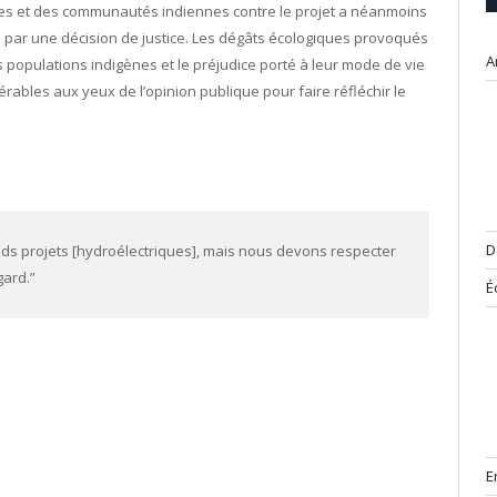
es et des communautés indiennes contre le projet a néanmoins
e par une décision de justice. Les dégâts écologiques provoqués
A
 populations indigènes et le préjudice porté à leur mode de vie
rables aux yeux de l’opinion publique pour faire réfléchir le
D
nds projets [hydroélectriques], mais nous devons respecter
gard.”
É
E