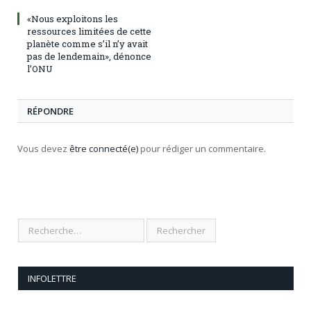
«Nous exploitons les
ressources limitées de cette
planète comme s’il n’y avait
pas de lendemain», dénonce
l’ONU
RÉPONDRE
Vous devez
être connecté(e)
pour rédiger un commentaire.
INFOLETTRE