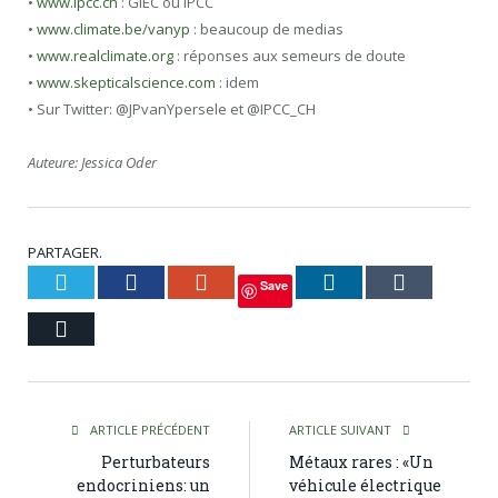
•
www.ipcc.ch
: GIEC ou IPCC
•
www.climate.be/vanyp
: beaucoup de medias
•
www.realclimate.org
: réponses aux semeurs de doute
•
www.skepticalscience.com
: idem
• Sur Twitter: @JPvanYpersele et @IPCC_CH
Auteure: Jessica Oder
PARTAGER.
Twitter
Facebook
Google+
LinkedIn
Tumblr
Save
Courriel
ARTICLE PRÉCÉDENT
ARTICLE SUIVANT
Perturbateurs
Métaux rares : «Un
endocriniens: un
véhicule électrique