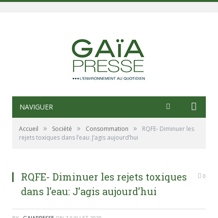
NAVIGUER
»
»
»
Accueil
Société
Consommation
RQFE- Diminuer les
rejets toxiques dans l’eau: J’agis aujourd’hui
RQFE- Diminuer les rejets toxiques
0
dans l’eau: J’agis aujourd’hui
BY
_GAIAPRESSE
ON
7 JUILLET 2020