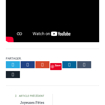
PARTAGER.
Twitter
Facebook
Google+
LinkedIn
Tumblr
Save
Courriel
ARTICLE PRÉCÉDENT
Joyeuses Fêtes