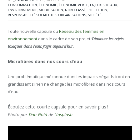
CONSOMMATION
,
ÉCONOMIE
,
ÉCONOMIE VERTE
,
ENJEUX SOCIAUX
,
ENVIRONNEMENT
,
MOBILISATION
,
NON CLASSÉ
,
POLLUTION
,
RESPONSABILITÉ SOCIALE DES ORGANISATIONS
,
SOCIÉTÉ
Toute nouvelle capsule du
Réseau des femmes en
environnement
dans le cadre de son projet
‘Diminuer les rejets
toxiques dans l’eau: j’agis aujourd’hui’.
Microfibres dans nos cours d’eau
Une problématique méconnue dont les impacts négatifs iront en
grandissant si rien ne change : les
microfibres
dans nos cours
d’eau.
Écoutez cette courte capsule pour en savoir plus !
Photo par
Dan Gold
de
Unsplash