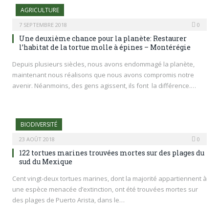
AGRICULTURE
7 SEPTEMBRE 2018
0
Une deuxième chance pour la planète: Restaurer
l’habitat de la tortue molle à épines – Montérégie
Depuis plusieurs siècles, nous avons endommagé la planète,
maintenant nous réalisons que nous avons compromis notre
avenir. Néanmoins, des gens agissent, ils font la différence.…
BIODIVERSITÉ
23 AOÛT 2018
0
122 tortues marines trouvées mortes sur des plages du
sud du Mexique
Cent vingt-deux tortues marines, dont la majorité appartiennent à
une espèce menacée d’extinction, ont été trouvées mortes sur
des plages de Puerto Arista, dans le…