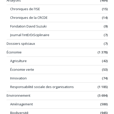
Analyses
(484)
Chroniques de l'ISE
(15)
Chroniques de la CRCDE
(14)
Fondation David Suzuki
(9)
Journal l'intErDiSciplinaire
(7)
Dossiers spéciaux
(7)
Économie
(1 378)
Agriculture
(42)
Économie verte
(53)
Innovation
(74)
Responsabilité sociale des organisations
(1 185)
Environnement
(5 694)
Aménagement
(580)
Biodiversité
(945)