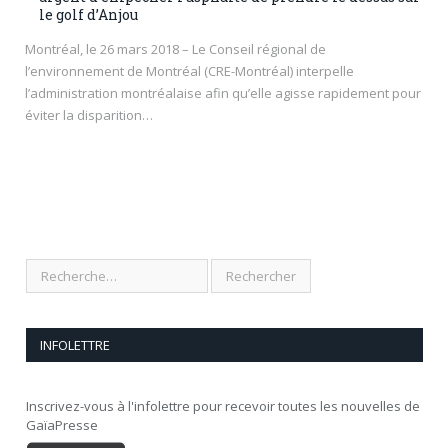
le golf d’Anjou
Montréal, le 26 mars 2018 – Le Conseil régional de
l’environnement de Montréal (CRE-Montréal) interpelle
l’administration montréalaise afin qu’elle agisse rapidement pour
éviter la disparition…
INFOLETTRE
Inscrivez-vous à l'infolettre pour recevoir toutes les nouvelles de
GaïaPresse