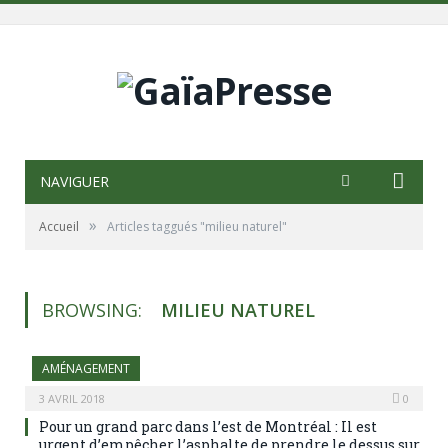
NAVIGUER
»
Accueil
Articles taggués "milieu naturel"
BROWSING:
MILIEU NATUREL
AMÉNAGEMENT
3 AVRIL 2018
0
Pour un grand parc dans l’est de Montréal : Il est
urgent d’empêcher l’asphalte de prendre le dessus sur