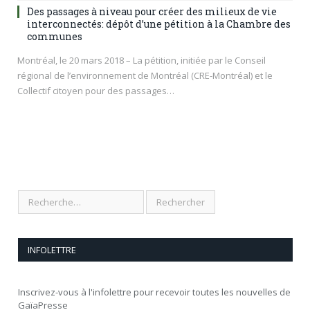
Des passages à niveau pour créer des milieux de vie
interconnectés: dépôt d’une pétition à la Chambre des
communes
Montréal, le 20 mars 2018 – La pétition, initiée par le Conseil
régional de l’environnement de Montréal (CRE-Montréal) et le
Collectif citoyen pour des passages…
INFOLETTRE
Inscrivez-vous à l'infolettre pour recevoir toutes les nouvelles de
GaïaPresse