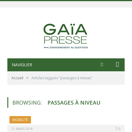
NAVIGUER
»
Accueil
Articles taggués "passages à niveau"
BROWSING:
PASSAGES À NIVEAU
MOBILITÉ
21 MARS 2018
0