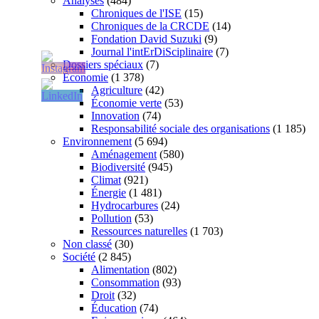
Analyses
(484)
Chroniques de l'ISE
(15)
Chroniques de la CRCDE
(14)
Fondation David Suzuki
(9)
Journal l'intErDiSciplinaire
(7)
Dossiers spéciaux
(7)
Économie
(1 378)
Agriculture
(42)
Économie verte
(53)
Innovation
(74)
Responsabilité sociale des organisations
(1 185)
Environnement
(5 694)
Aménagement
(580)
Biodiversité
(945)
Climat
(921)
Énergie
(1 481)
Hydrocarbures
(24)
Pollution
(53)
Ressources naturelles
(1 703)
Non classé
(30)
Société
(2 845)
Alimentation
(802)
Consommation
(93)
Droit
(32)
Éducation
(74)