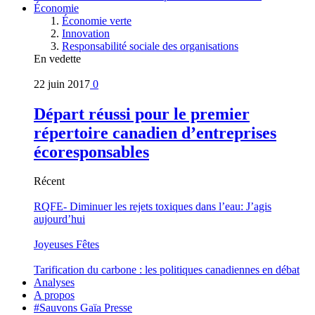
Économie
Économie verte
Innovation
Responsabilité sociale des organisations
En vedette
22 juin 2017
0
Départ réussi pour le premier
répertoire canadien d’entreprises
écoresponsables
Récent
RQFE- Diminuer les rejets toxiques dans l’eau: J’agis
aujourd’hui
Joyeuses Fêtes
Tarification du carbone : les politiques canadiennes en débat
Analyses
A propos
#Sauvons Gaïa Presse