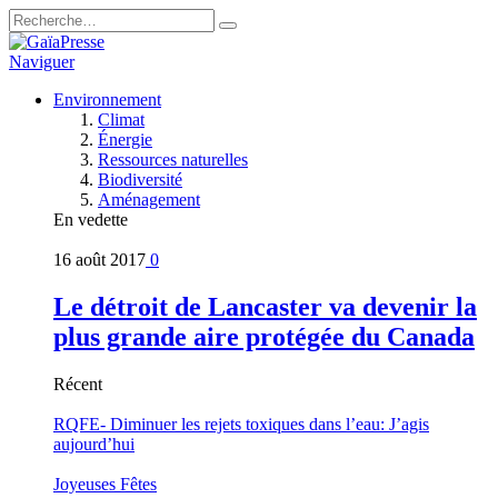
Naviguer
Environnement
Climat
Énergie
Ressources naturelles
Biodiversité
Aménagement
En vedette
16 août 2017
0
Le détroit de Lancaster va devenir la
plus grande aire protégée du Canada
Récent
RQFE- Diminuer les rejets toxiques dans l’eau: J’agis
aujourd’hui
Joyeuses Fêtes