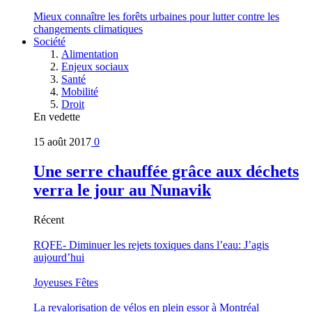
Mieux connaître les forêts urbaines pour lutter contre les
changements climatiques
Société
Alimentation
Enjeux sociaux
Santé
Mobilité
Droit
En vedette
15 août 2017
0
Une serre chauffée grâce aux déchets
verra le jour au Nunavik
Récent
RQFE- Diminuer les rejets toxiques dans l’eau: J’agis
aujourd’hui
Joyeuses Fêtes
La revalorisation de vélos en plein essor à Montréal