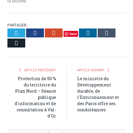
la sécurité.
PARTAGER.
Twitter
Facebook
Google+
LinkedIn
Tumblr
Save
Courriel
ARTICLE PRÉCÉDENT
ARTICLE SUIVANT
Protection de 50 %
Le ministre du
du territoire du
Développement
Plan Nord – Séance
durable, de
publique
l'Environnement et
d'information et de
des Parcs offre ses
consultation à Val-
condoléances
d'Or