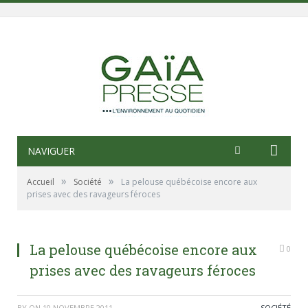
NAVIGUER
»
»
Accueil
Société
La pelouse québécoise encore aux
prises avec des ravageurs féroces
La pelouse québécoise encore aux
0
prises avec des ravageurs féroces
BY
ON
10 NOVEMBRE 2011
SOCIÉTÉ