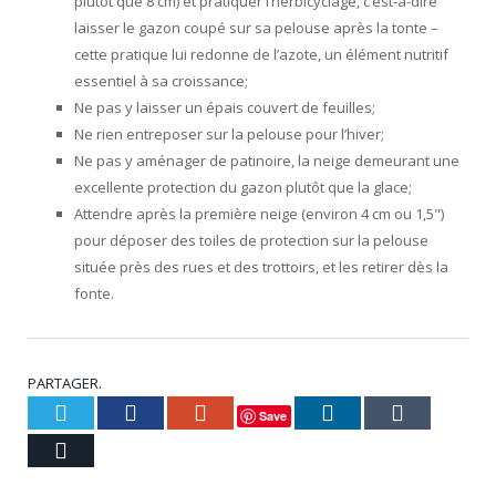
plutôt que 8 cm) et pratiquer l’herbicyclage, c’est-à-dire
laisser le gazon coupé sur sa pelouse après la tonte –
cette pratique lui redonne de l’azote, un élément nutritif
essentiel à sa croissance;
Ne pas y laisser un épais couvert de feuilles;
Ne rien entreposer sur la pelouse pour l’hiver;
Ne pas y aménager de patinoire, la neige demeurant une
excellente protection du gazon plutôt que la glace;
Attendre après la première neige (environ 4 cm ou 1,5")
pour déposer des toiles de protection sur la pelouse
située près des rues et des trottoirs, et les retirer dès la
fonte.
PARTAGER.
Twitter
Facebook
Google+
LinkedIn
Tumblr
Save
Courriel