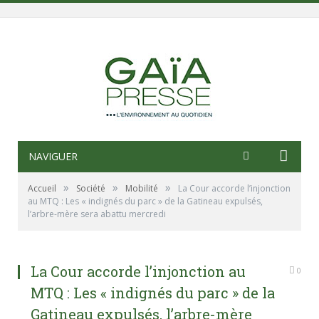
NAVIGUER
»
»
»
Accueil
Société
Mobilité
La Cour accorde l’injonction
au MTQ : Les « indignés du parc » de la Gatineau expulsés,
l’arbre-mère sera abattu mercredi
La Cour accorde l’injonction au
0
MTQ : Les « indignés du parc » de la
Gatineau expulsés, l’arbre-mère