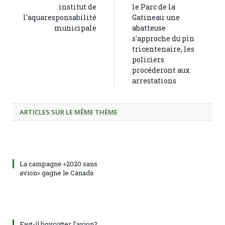
institut de
le Parc de la
l'aquaresponsabilité
Gatineau: une
municipale
abatteuse
s'approche du pin
tricentenaire, les
policiers
procéderont aux
arrestations
ARTICLES SUR LE MÊME THÈME
La campagne «2020 sans
avion» gagne le Canada
Faut-il boycotter l’avion?